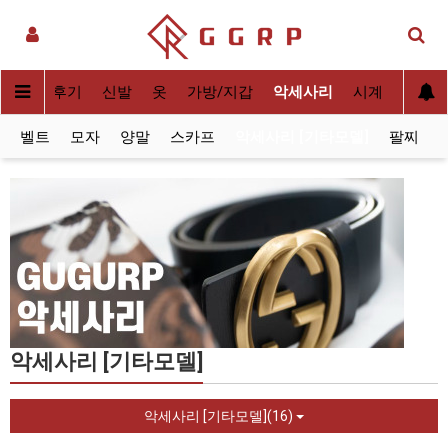
 정보
후기
신발
옷
가방/지갑
악세사리
시계
벨트
모자
양말
스카프
악세사리 [기타모델]
팔찌
악세사리 [기타모델]
악세사리 [기타모델](16)