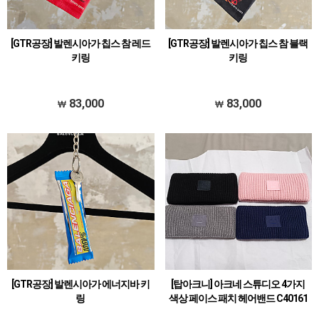
[GTR공장] 발렌시아가 칩스 참 레드
[GTR공장] 발렌시아가 칩스 참 블랙
키링
키링
83,000
83,000
[GTR공장] 발렌시아가 에너지바 키
[탑아크니] 아크네 스튜디오 4가지
링
색상 페이스 패치 헤어밴드 C40161