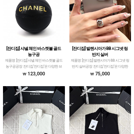
[잔디집] 샤넬 체인 바스켓볼 골드
[잔디집] 발렌시아가 BB 시그넷 링
농구공
반지 실버
제품명 :[잔디집] 샤넬 체인 바스켓볼 골드
제품명 :[잔디집] 발렌시아가 BB 시그넷 링
농구공공장 :잔디집'잔디집'은 다양한 브
반지 실버공장 :잔디집'잔디집'은 다양한
랜드 의류 전문적으로 취급하고 있습니다.
브랜드 의류 전문적으로 취급하고 있습니
123,000
75,000
제품 퀄리티는 대부분 1티어급으로 개체
다.제품 퀄리티는 대부분 1티어급으로 개
차이 최소화와 함께 사이즈 오차범위 거의
체차이 최소화와 함께 사이즈 오차범위 거
초과하지 않았…
의 초과하지…