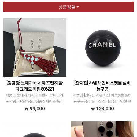
상품정렬
[징공장] 보테가 베네타 프린지 참
[잔디집] 샤넬 체인 바스켓볼 실버
다크 레드 키링 806221
농구공
제품명 :보테가 베네타 프린지 참 다크 레
제품명 :[잔디집] 샤넬 체인 바스켓볼 실버
드 키링 806221공장 :징공장사이즈 :높이
농구공공장 :잔디집'잔디집'은 다양한 브
8cm X 폭2cm색상 :다크 레드소재 :송아지
랜드 의류 전문적으로 취급하고 있습니다.
99,000
123,000
가죽보테가 베네타 가방과 지갑 및 악세사
제품 퀄리티는 대부분 1티어급으로 개체
리 전문적으로 취급하며 퀄리티 1티어 공
차이 최소화와 함께 사이즈 오차범위 거의
장…
초과하지 않았…