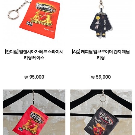
[잔디집] 발렌시아가 레드 스파이시
[A캪] 캐피탈 엠브로이더 간지 데님
키링 케이스
키링
95,000
59,000