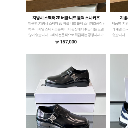
지방시 스펙터 2G 버클 니트 블랙 스니커즈
지방
제품명 :지방시 스펙터 2G 버클 니트 블랙 스니커즈공장 :-​
제품명 :지방
럭셔리 계열 스니커즈는 메이저 공장에서 취급되는 모델
리 계열 스
많이 없습니다.그래서 전문적으로 취급하는 공장과제가
없습니다.
현지에서 직접 발품 팔으며 체크하고 선별한 공장…
에서 직접
157,000