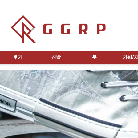
후기
신발
옷
가방/