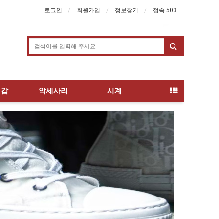
로그인
회원가입
정보찾기
접속 503
지갑
악세사리
시계