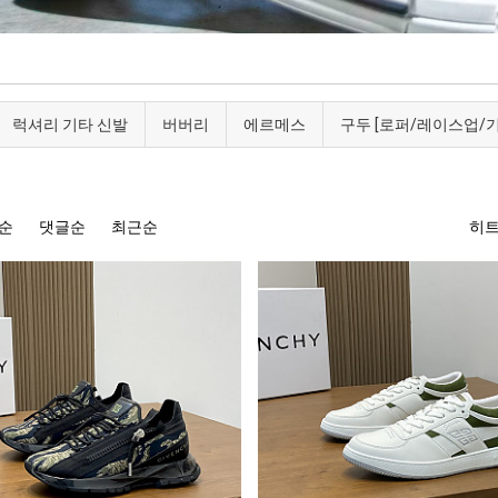
럭셔리 기타 신발
버버리
에르메스
구두 [로퍼/레이스업/기
순
댓글순
최근순
히