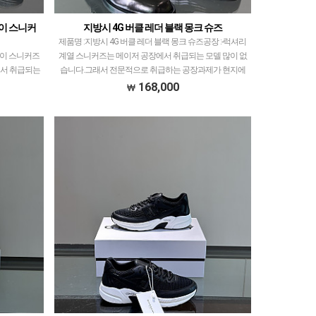
이 스니커
지방시 4G 버클 레더 블랙 몽크 슈즈
제품명 :지방시 4G 버클 레더 블랙 몽크 슈즈공장 :-​럭셔리
레이 스니커즈
계열 스니커즈는 메이저 공장에서 취급되는 모델 많이 없
에서 취급되는
습니다.그래서 전문적으로 취급하는 공장과제가 현지에
급하는 공장과
서 직접 발품 팔으며 체크하고 선별한 공장만 선…
168,000
선별한 공…