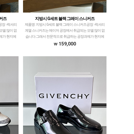
니커즈
지방시 G세트 블랙 그레이 스니커즈
 :-​럭셔리
제품명 :지방시 G세트 블랙 그레이 스니커즈공장 :-​럭셔리
모델 많이 없
계열 스니커즈는 메이저 공장에서 취급되는 모델 많이 없
제가 현지에
습니다.그래서 전문적으로 취급하는 공장과제가 현지에
만 선별했…
서 직접 발품 팔으며 체크하고 선별한 공장만 선별했…
159,000