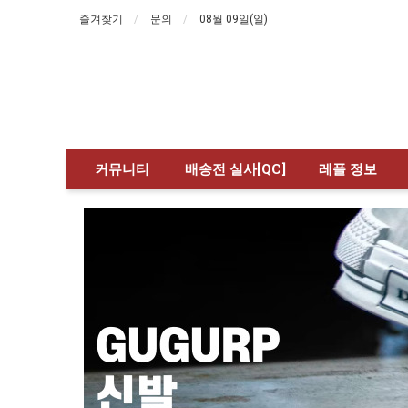
즐겨찾기
문의
08월 09일(일)
커뮤니티
배송전 실사[QC]
레플 정보