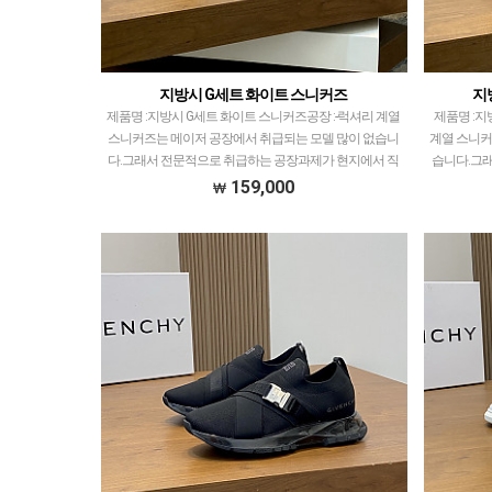
지방시 G세트 화이트 스니커즈
지
제품명 :지방시 G세트 화이트 스니커즈공장 :-​럭셔리 계열
제품명 :지
스니커즈는 메이저 공장에서 취급되는 모델 많이 없습니
계열 스니커
다.그래서 전문적으로 취급하는 공장과제가 현지에서 직
습니다.그
접 발품 팔으며 체크하고 선별한 공장만 선별했습니다…
서 직접 발
159,000