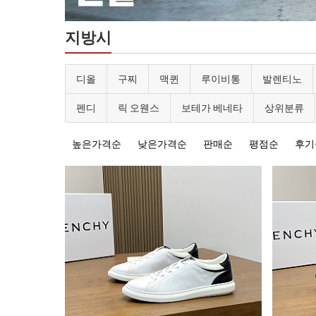
지방시
디올
구찌
맥퀸
루이비통
발렌티노
펜디
릭 오웬스
보테가 베네타
상위분류
높은가격순
낮은가격순
판매순
평점순
후기