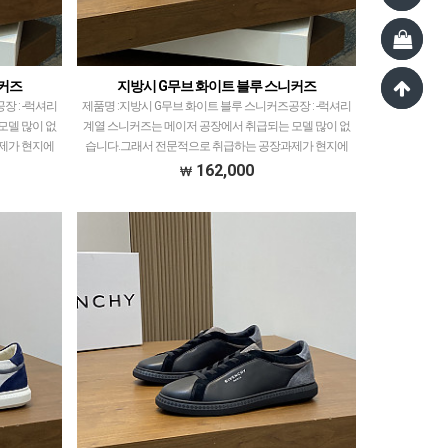
니커즈
지방시 G무브 화이트 블루 스니커즈
 : -​럭셔리
제품명 :지방시 G무브 화이트 블루 스니커즈공장 : -​럭셔리
모델 많이 없
계열 스니커즈는 메이저 공장에서 취급되는 모델 많이 없
제가 현지에
습니다.그래서 전문적으로 취급하는 공장과제가 현지에
장만 선별…
서 직접 발품 팔으며 체크하고 선별한 공장만 선별…
162,000