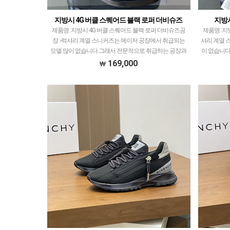
지방시 4G 버클 스퀘어드 블랙 로퍼 더비슈즈
지방
제품명 :지방시 4G 버클 스퀘어드 블랙 로퍼 더비슈즈공
제품명 :지
장 :-​럭셔리 계열 스니커즈는 메이저 공장에서 취급되는
셔리 계열 
모델 많이 없습니다.그래서 전문적으로 취급하는 공장과
이 없습니다
제가 현지에서 직접 발품 팔으며 체크하고 선별한 공…
지에서 직접
169,000