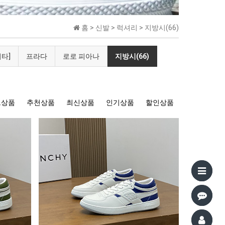
홈 >
신발
>
럭셔리
>
지방시(66)
타]
프라다
로로 피아나
지방시(66)
트상품
추천상품
최신상품
인기상품
할인상품