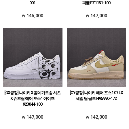
001
퍼플 FZ1151-100
145,000
147,000
[GX공장] 나이키 X 꼼데가르송 셔츠
[CY공장] 나이키 에어 포스1 07 LX
X 슈프림 에어 포스1 아이즈
세일 팀 골드 HV5990-172
923044-100
147,000
142,000