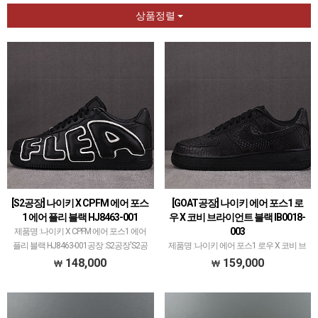
상품정렬
[S2공장] 나이키 X CPFM 에어 포스
[GOAT공장] 나이키 에어 포스1 로
1 에어 플리 블랙 HJ8463-001
우 X 코비 브라이언트 블랙 IB0018-
003
제품명 :나이키 X CPFM 에어 포스1 에어
플리 블랙 HJ8463-001공장 :S2공장'S2공
제품명 :나이키 에어 포스1 로우 X 코비 브
장'은 나이키 코비 모델 1티어라 보면 됩니
라이언트 블랙 IB0018-003공장 :GOAT공
148,000
159,000
다.OG공장, KW공장, STAR공장 등등 타 공
장메이저 공장에서 취급되지 않는 개체 좋
장에서도 취급되고 있지만'나…
은 제품만 선별했습니다.제품 퀄리티는
1~2티어급으로 분류되며 일부 모델은 메
이저 …