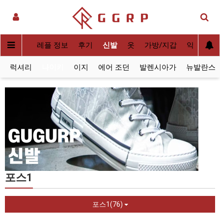
실사[QC]
레플 정보
후기
신발
옷
가방/지갑
악세사리
럭셔리
나이키
이지
에어 조던
발렌시아가
뉴발란스
포스1
포스1(76)