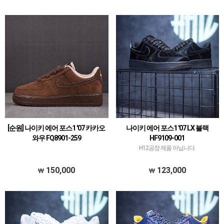
있습니다.퀄리티는 1~1.5티어급으로 평
다.퀄리티는 1~1.5티어급으로 평균~이상
균~이상입니다.주로 럭셔리 계열 스…
입니다.주로 럭셔리 계열 스니커즈가…
[순원] 나이키 에어 포스1 '07 카카오
나이키 에어 포스1 '07 LX 블랙
와우 FQ8901-259
HF9109-001
H12공장 제품 아닙니다.
150,000
123,000