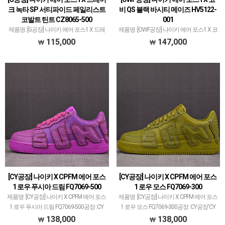
크 녹타 SP 서티파이드 페일리스트
비 QS 블랙 바시티 메이즈 HV5122-
코발트 틴트 CZ8065-500
001
제품명 :[G공장] 나이키 에어 포스1 X 드레
제품명 :[OWF공장] 나이키 에어 포스1 X 코
이크 녹타 SP 서티파이드 페일리스트 코
비 QS 블랙 바시티 메이즈 HV5122-001공
115,000
147,000
발트 틴트 CZ8065-500공장 :G공장메이저
장 :OWF공장'OWF공장'은 나이키x오프화
공장에서 취급되지 않는 개체 좋은 제품만
이트 콜라보 전문으로하여다양한 모델도
선별했습니다.제품 퀄리티는 1~2티어급
취급되고 있습니다.국내외 인기 많은 공…
으…
[CY공장] 나이키 X CPFM 에어 포스
[CY공장] 나이키 X CPFM 에어 포스
1 로우 푸시아 드림 FQ7069-500
1 로우 모스 FQ7069-300
제품명 :[CY공장] 나이키 X CPFM 에어 포스
제품명 :[CY공장] 나이키 X CPFM 에어 포스
1 로우 푸시아 드림 FQ7069-500공장 :CY
1 로우 모스 FQ7069-300공장 :CY공장'CY
공장'CY공장'은 다양한 브랜드 취급하고
공장'은 다양한 브랜드 취급하고 있습니
138,000
138,000