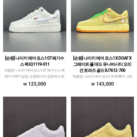
[순원] 나이키 에어 포스1 07 페가수
[순원] 나이키 에어 포스1 X DOAF X
스 팩 IQ1119-011
그레이트 풀 데드 유니버시티 오리
건 토파즈 골드 IU7612-700
제품명 :나이키 에어 포스1 07 페가수스 팩
IQ1119-011공장 :순원메이저 공장에서 취
제품명 :나이키 에어 포스1 X DOAF X 그레
급되지 않는 개체 좋은 제품만 선별했습니
이트 풀 데드 유니버시티 오리건 토파즈
123,000
143,000
다.제품 퀄리티는 1~2티어급으로 분류되
골드 IU7612-700공장 :순원메이저 공장에
며 일부 모델은 메이저 공장보다 더 좋은
서 취급되지 않는 개체 좋은 제품만 선별
개…
했습니다.제품 퀄리티는 1~2티어급으로
분…