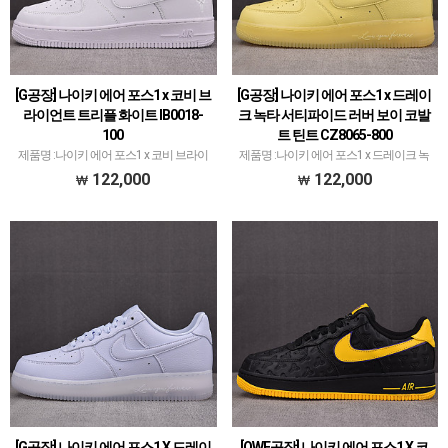
[G공장] 나이키 에어 포스1 x 코비 브
[G공장] 나이키 에어 포스1 x 드레이
라이언트 트리플 화이트 IB0018-
크 녹타 서티파이드 러버 보이 코발
100
트 틴트 CZ8065-800
제품명 :나이키 에어 포스1 x 코비 브라이
제품명 :나이키 에어 포스1 x 드레이크 녹
언트 트리플 화이트 IB0018-100공장 :G공
타 서티파이드 러버 보이 코발트 틴트
122,000
122,000
장메이저 공장에서 취급되지 않는 개체 좋
CZ8065-800공장 :G공장메이저 공장에서
은 제품만 선별했습니다.제품 퀄리티는
취급되지 않는 개체 좋은 제품만 선별했습
1~2티어급으로 분류되며 일부 모델은 메
니다.제품 퀄리티는 1~2티어급으로 분류
이저 공…
되며 일부…
[G공장] 나이키 에어 포스1 X 드레이
[OWF공장] 나이키 에어 포스1 X 코