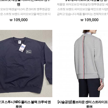
맨
제품명 :피어오브갓 에센셜 탄 맨투맨공장 :
어오브갓 에센셜 더스티 콘크리트 맨투맨공장 :
스트릿 브랜드 피어오브갓을 메인으로 다양
은 스트릿 브랜드 피어오브갓을 메인으로 다
급하고 있습니다.제픔 퀄리티는 전체적으로 1
 취급하고 있습니다.제픔 퀄리티는 전체적으
으로 개체차이 최소화, zp와 따른 실루엣,
109,000
109,000
5티어급으로 개체차이 최소화, zp와 따른 실…
이키 X 스투시 NRG 플리스 블랙 크루넥 맨
[사슬공장] 톰브라운 센터 스트라이프
투맨
투맨