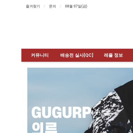
즐겨찾기
문의
08월 07일(금)
커뮤니티
배송전 실사[QC]
레플 정보