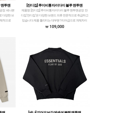
더 맨투맨
[잔디집] 루이비통 타이다이 블루 맨투맨
공장 :세나본
제품명 :[잔디집] 루이비통 타이다이 블루 맨투맨공장 :잔
로 다양한 브
디집'잔디집'은 다양한 브랜드 의류 전문적으로 취급하고
전체적으로
있습니다.제품 퀄리티는 대부분 1티어급으로 개체차이
른 실루엣,…
최소화와 함께 사이즈 오차범위 거의 초과하지 않았고…
109,000
맨투맨
[세나] 피어오브갓 에센셜 블랙 맨투맨