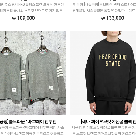
이키 X 스투시 NRG 플리스 블랙 크루넥 맨투맨
제품명 :[사슬공장] 톰브라운 센터 스트라이
오래전부터 국내외 스트릿 브랜드로 인기 많은
투맨공장 :사슬공장본 공장은 다양한 브랜드
급 모델 많이 없지만 그만큼 퀄리티 좋게 출고
으로 취급하고 있습니다.제품 퀄리티는 1티
109,000
133,000
으며만족도 또한 높습니다.✅ 제품 제공…
으로 가성비 제품이기도 합니다.색감이 안 좋
공장] 톰브라운 4바 그레이 맨투맨
[세나] 피어오브갓 에센셜 블랙 
슬공장] 톰브라운 4바 그레이 맨투맨공장 :사슬
제품명 :피어오브갓 에센셜 블랙 맨투맨공장 
은 다양한 브랜드 의류 전문적으로 취급하고
은 스트릿 브랜드 피어오브갓을 메인으로 