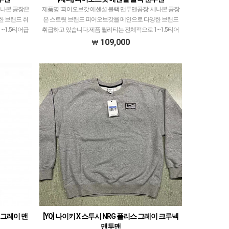
세나본 공장은
제품명 :피어오브갓 에센셜 블랙 맨투맨공장 :세나본 공장
한 브랜드 취
은 스트릿 브랜드 피어오브갓을 메인으로 다양한 브랜드
~1.5티어급
취급하고 있습니다.제픔 퀄리티는 전체적으로 1~1.5티어
 색감 …
급으로 개체차이 최소화, zp와 따른 실루엣, 색감…
109,000
 그레이 맨
[YQ] 나이키 X 스투시 NRG 플리스 그레이 크루넥
맨투맨