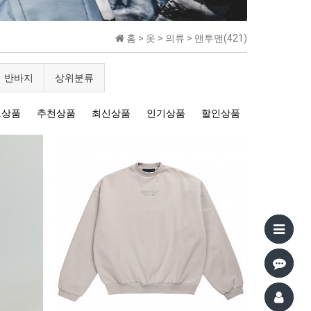
홈 >
옷
>
의류
>
맨투맨(421)
반바지
상위분류
트상품
추천상품
최신상품
인기상품
할인상품