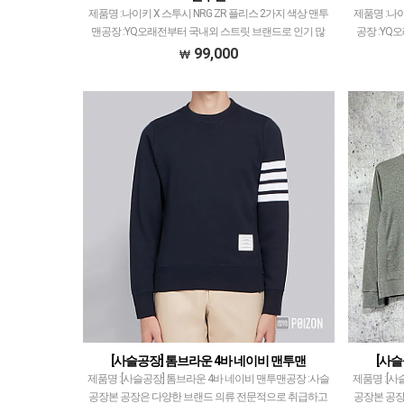
제품명 :나이키 X 스투시 NRG ZR 플리스 2가지 색상 맨투
제품명 :나
맨공장 :YQ오래전부터 국내외 스트릿 브랜드로 인기 많
공장 :YQ
은 곳입니다.취급 모델 많이 없지만 그만큼 퀄리티 좋게
곳입니다.취
99,000
출고되고 있으며만족도 또한 높습니다.✅ 제품…
되고 있
[사슬공장] 톰브라운 4바 네이비 맨투맨
[사슬
제품명 :[사슬공장] 톰브라운 4바 네이비 맨투맨공장 :사슬
제품명 :[사
공장본 공장은 다양한 브랜드 의류 전문적으로 취급하고
공장본 공장