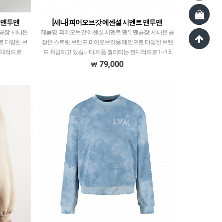
스 맨투맨
[세나] 피어오브갓 에센셜 시멘트 맨투맨
공장 :세나본
제품명 :피어오브갓 에센셜 시멘트 맨투맨공장 :세나본 공
로 다양한 브
장은 스트릿 브랜드 피어오브갓을 메인으로 다양한 브랜
전체적으로
드 취급하고 있습니다.제픔 퀄리티는 전체적으로 1~1.5
따른 실루…
티어급으로 개체차이 최소화, zp와 따른 실루엣, 색…
79,000