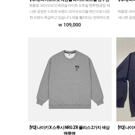
제품명 :피어오브갓 에센셜 라이트 오트밀 맨투맨공장 :세
나본 공장은 스트릿 브랜드 피어오브갓을 메인으로 다양
제품명 :피
한 브랜드 취급하고 있습니다.제픔 퀄리티는 전체적으로
세나본 공장
1~1.5티어급으로 개체차이 최소화, zp와 따른 실루…
양한 브랜드
109,000
로 1~1.
[YQ] 나이키 X 스투시 NRG ZR 플리스 2가지 색상
[YQ] 나
맨투맨