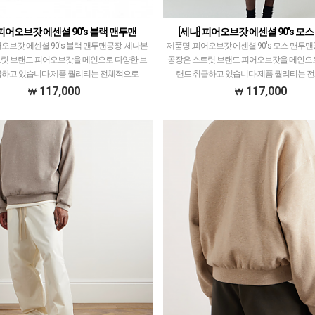
 피어오브갓 에센셜 90's 블랙 맨투맨
[세나] 피어오브갓 에센셜 90's 모
오브갓 에센셜 90's 블랙 맨투맨공장 :세나본
제품명 :피어오브갓 에센셜 90's 모스 맨투맨
릿 브랜드 피어오브갓을 메인으로 다양한 브
공장은 스트릿 브랜드 피어오브갓을 메인으
급하고 있습니다.제픔 퀄리티는 전체적으로
랜드 취급하고 있습니다.제픔 퀄리티는 
티어급으로 개체차이 최소화, zp와 따른 실루…
1~1.5티어급으로 개체차이 최소화, zp와 
117,000
117,000