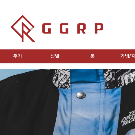
후기
신발
옷
가방/