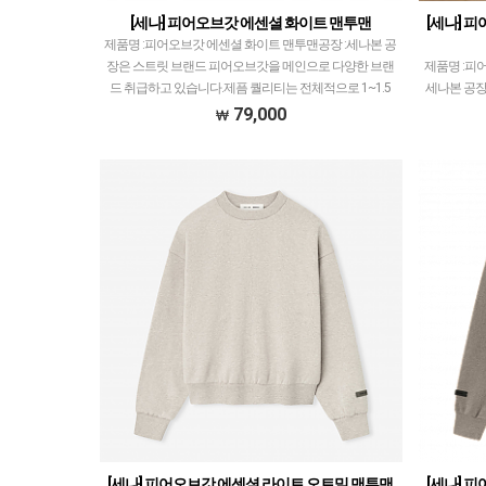
[세나] 피어오브갓 에센셜 화이트 맨투맨
[세나] 
제품명 :피어오브갓 에센셜 화이트 맨투맨공장 :세나본 공
장은 스트릿 브랜드 피어오브갓을 메인으로 다양한 브랜
제품명 :피
드 취급하고 있습니다.제픔 퀄리티는 전체적으로 1~1.5
세나본 공장
티어급으로 개체차이 최소화, zp와 따른 실루엣, 색…
양한 브랜드
79,000
로 1~1.
[세나] 피어오브갓 에센셜 라이트 오트밀 맨투맨
[세나] 