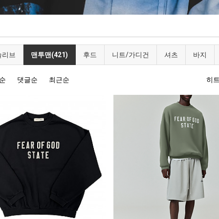
슬리브
맨투맨(421)
후드
니트/가디건
셔츠
바지
순
댓글순
최근순
히