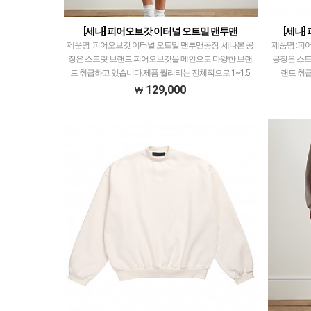
[세나] 피어오브갓 이터널 오트밀 맨투맨
[세나]
제품명 :피어오브갓 이터널 오트밀 맨투맨공장 :세나본 공
제품명 :피어
장은 스트릿 브랜드 피어오브갓을 메인으로 다양한 브랜
공장은 스트
드 취급하고 있습니다.제픔 퀄리티는 전체적으로 1~1.5
랜드 취
티어급으로 개체차이 최소화, zp와 따른 실루엣, 색…
1~1.5
129,000