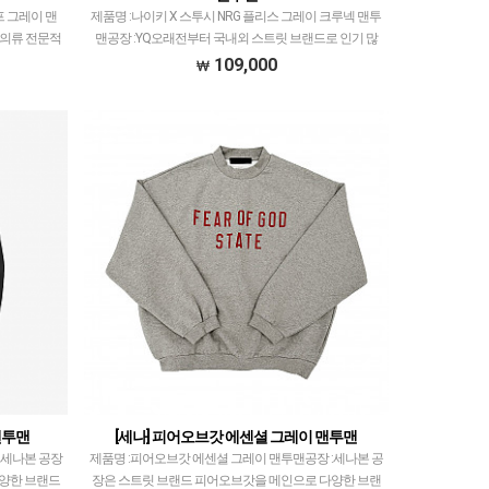
프 그레이 맨
제품명 :나이키 X 스투시 NRG 플리스 그레이 크루넥 맨투
 의류 전문적
맨공장 :YQ오래전부터 국내외 스트릿 브랜드로 인기 많
어~2티어급
은 곳입니다.취급 모델 많이 없지만 그만큼 퀄리티 좋게
109,000
거나, 디테…
출고되고 있으며만족도 또한 높습니다.✅ 제품 제…
맨투맨
[세나] 피어오브갓 에센셜 그레이 맨투맨
:세나본 공장
제품명 :피어오브갓 에센셜 그레이 맨투맨공장 :세나본 공
다양한 브랜드
장은 스트릿 브랜드 피어오브갓을 메인으로 다양한 브랜