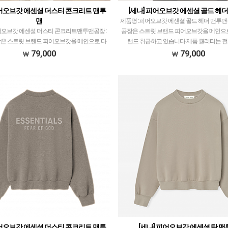
피어오브갓 에센셜 더스티 콘크리트 맨투
[세나] 피어오브갓 에센셜 골드 헤
맨
제품명 :피어오브갓 에센셜 골드 헤더 맨투맨
어오브갓 에센셜 더스티 콘크리트맨투맨공장 :
공장은 스트릿 브랜드 피어오브갓을 메인으
은 스트릿 브랜드 피어오브갓을 메인으로 다
랜드 취급하고 있습니다.제픔 퀄리티는 
 취급하고 있습니다.제픔 퀄리티는 전체적으
1~1.5티어급으로 개체차이 최소화, zp와 따
79,000
79,000
5티어급으로 개체차이 최소화, zp와 따른 실루…
피어오브갓 에센셜 더스티 콘크리트 맨투
[세나] 피어오브갓 에센셜 탄 