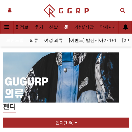
C]
레플 정보
후기
신발
옷
가방/지갑
악세사리
시계
브랜드별
의류
여성 의류
[이벤트] 발렌시아가 1+1
[이벤
펜디
펜디(105)