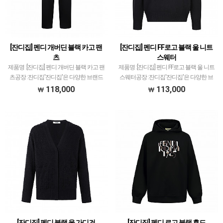
[잔디집] 펜디 개버딘 블랙 카고 팬
[잔디집] 펜디 FF로고 블랙 울 니트
츠
스웨터
제품명 :[잔디집] 펜디 개버딘 블랙 카고 팬
제품명 :[잔디집] 펜디 FF로고 블랙 울 니트
츠공장 :잔디집'잔디집'은 다양한 브랜드
스웨터공장 :잔디집'잔디집'은 다양한 브
의류 전문적으로 취급하고 있습니다.제품
랜드 의류 전문적으로 취급하고 있습니다.
118,000
113,000
퀄리티는 대부분 1티어급으로 개체차이
제품 퀄리티는 대부분 1티어급으로 개체
최소화와 함께 사이즈 오차범위 거의 초과
차이 최소화와 함께 사이즈 오차범위 거의
하지 않았고지…
초과하지 …
[잔디집] 펜디 블랙 울 가디건
[잔디집] 펜디 로고 블랙 후드