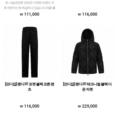
장 :사슬공장본 공장은 다양한 브랜드 의
류 전문적으로 취급하고 있습니다.제품 퀄
리티는 1티어~2티어급으로 가성비 제품
111,000
116,000
이기도 합니다.색감이 안 좋거나, 디테일
좋지 못한 제…
[잔디집] 펜디 FF 포켓 블랙 코튼 팬
[잔디집] 펜디 FF 테크니컬 블랙 다
츠
운 자켓
116,000
229,000