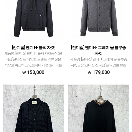
[잔디집] 펜디 FF 블랙 자켓
[잔디집] 펜디 FF 그레이 울 블루종
자켓
제품명 :[잔디집] 펜디 FF 블랙 자켓공장 :잔
디집'잔디집'은 다양한 브랜드 의류 전문
제품명 :[잔디집] 펜디 FF 그레이 울 블루종
적으로 취급하고 있습니다.제품 퀄리티는
자켓공장 :잔디집'잔디집'은 다양한 브랜
대부분 1티어급으로 개체차이 최소화와
드 의류 전문적으로 취급하고 있습니다.제
153,000
179,000
함께 사이즈 오차범위 거의 초과하지 않았
품 퀄리티는 대부분 1티어급으로 개체차
고지금까지 …
이 최소화와 함께 사이즈 오차범위 거의
초과하지 않…