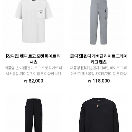
[잔디집] 펜디 로고 포켓 화이트 티
[잔디집] 펜디 개버딘 라이트 그레이
셔츠
카고 팬츠
제품명 :[잔디집] 펜디 로고 포켓 화이트 티
제품명 :[잔디집] 펜디 개버딘 라이트 그레
셔츠공장 :잔디집'잔디집'은 다양한 브랜
이 카고 팬츠공장 :잔디집'잔디집'은 다양
드 의류 전문적으로 취급하고 있습니다.제
한 브랜드 의류 전문적으로 취급하고 있습
82,000
118,000
품 퀄리티는 대부분 1티어급으로 개체차
니다.제품 퀄리티는 대부분 1티어급으로
이 최소화와 함께 사이즈 오차범위 거의
개체차이 최소화와 함께 사이즈 오차범위
초과하지 않았고…
거의 초과하지…