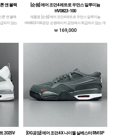
스톤 앤 블랙
[순원] 에어 조던4 레트로 우먼스 알루미늄
HV0823-100
 스톤 앤 블랙
제품명 :[순원] 에어 조던4 레트로 우먼스 알루미늄
 취급되지 않는
HV0823-100공장 :순원메이저 공장에서 취급되지 않는 개
는 1~2티어
체 좋은 제품만 선별했습니다.제품 퀄리티는 1~2티어급
169,000
 …
으로 분류되며 일부 모델은 메이저 공장보다 더 …
 2025V
[OG공장] 에어 조던4 X 나이젤 실베스터 RM SP