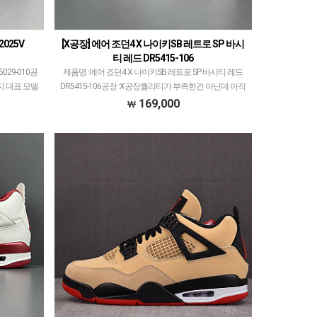
025V
[X공장] 에어 조던4 X 나이키SB 레트로 SP 바시
티 레드 DR5415-106
029-010공
제품명 :에어 조던4 X 나이키SB 레트로 SP 바시티 레드
지 대표 모델
DR5415-106공장 :X공장퀄리티가 부족한건 아닌데 아직
고되고 있으며
까지 대표 모델 없는 공장입니다.다양한 모델 많이 생산/
169,000
 제…
출고되고 있으며그 중에서 타 공장과 중복…