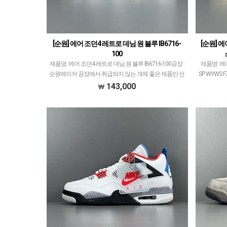
[순원] 에어 조던4 레트로 데님 원 블루 IB6716-
[순원] 
100
제품명 :에어 조던4 레트로 데님 원 블루 IB6716-100공장 :
제품명 :에
순원메이저 공장에서 취급되지 않는 개체 좋은 제품만 선
SP WYWS
별했습니다.제품 퀄리티는 1~2티어급으로 분류되며 일
지 않는 
143,000
부 모델은 메이저 공장보다 더 좋은 개체 …
1