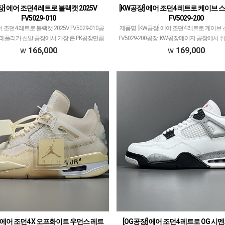
장] 에어 조던4 레트로 블랙캣 2025V
[KW공장] 에어 조던4 레트로 케이브 
FV5029-010
FV5029-200
 조던4 레트로 블랙캣 2025V FV5029-010공
제품명 :[KW공장] 에어 조던4 레트로 케이브
장레플리카 신발 공장에서 가장 큰 PK공장만큼
FV5029-200공장 :KW공장메이저 공장에서
꽤 크고 대표 모델 많습니다.에어 조던과 덩크
개체 좋은 제품만 선별했습니다.제품 퀄리티
166,000
169,000
우, 나이키x오프화이트 콜라보 등…
급으로 분류되며 일부 모델은 메이저
] 에어 조던4 X 오프화이트 우먼스 레트
[OG공장] 에어 조던4 레트로 OG 시멘트