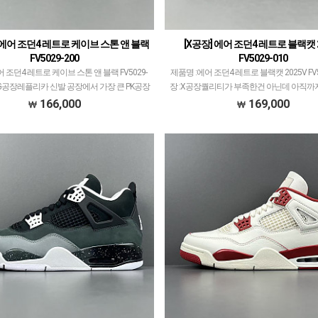
 에어 조던4 레트로 케이브 스톤 앤 블랙
[X공장] 에어 조던4 레트로 블랙캣 2
FV5029-200
FV5029-010
 조던4 레트로 케이브 스톤 앤 블랙 FV5029-
제품명 :에어 조던4 레트로 블랙캣 2025V FV5
OG공장레플리카 신발 공장에서 가장 큰 PK공장
장 :X공장퀄리티가 부족한건 아닌데 아직까
장도 꽤 크고 대표 모델 많습니다.에어 조던과
없는 공장입니다.다양한 모델 많이 생산/출
166,000
169,000
크 로우, 나이키x오프화이트 콜라보…
그 중에서 타 공장과 중복되는 모델은