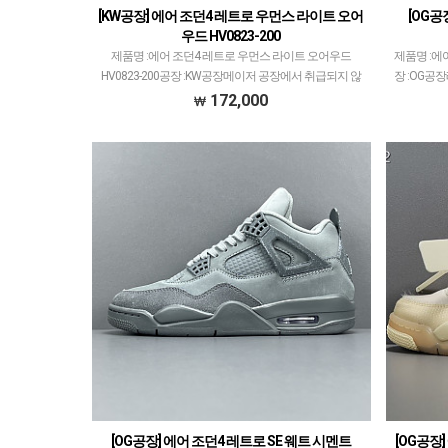
[KW공장] 에어 조던4 레트로 우먼스 라이트 오어
[OG공
우드 HV0823-200
제품명 :에어 조던4 레트로 우먼스 라이트 오어우드
제품명 :에어
HV0823-200공장 :KW공장메이저 공장에서 취급되지 않
장 :OG공
는 개체 좋은 제품만 선별했습니다.제품 퀄리티는 1~2티
OG공장도 
172,000
어급으로 분류되며 일부 모델은 메이저 공장보다 더…
로
[OG공장] 에어 조던4 레트로 SE 웨트 시멘트
[OG공장