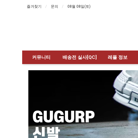
즐겨찾기
문의
08월 08일(토)
커뮤니티
배송전 실사[QC]
레플 정보