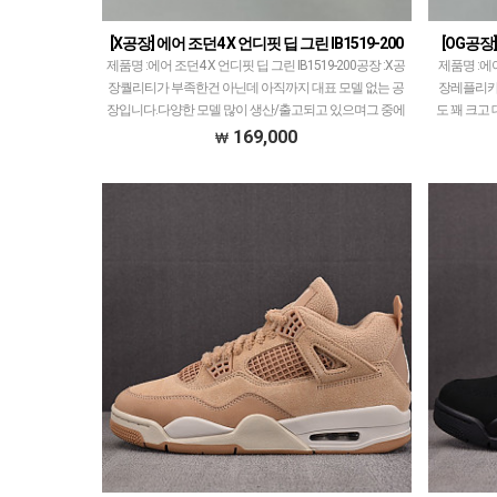
[X공장] 에어 조던4 X 언디핏 딥 그린 IB1519-200
[OG공장]
제품명 :에어 조던4 X 언디핏 딥 그린 IB1519-200공장 :X공
제품명 :에어
장퀄리티가 부족한건 아닌데 아직까지 대표 모델 없는 공
장레플리카 
장입니다.다양한 모델 많이 생산/출고되고 있으며그 중에
도 꽤 크고
서 타 공장과 중복되는 모델은 제외했습…
이키
169,000