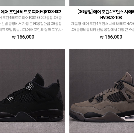
 에어 조던4 레트로 피어 FQ8138-002
[OG공장] 에어 조던4 우먼스 시에
HV0823-108
 조던4 레트로 피어 FQ8138-002공장 :OG공
신발 공장에서 가장 큰 PK공장만큼 OG공장
제품명 :에어 조던4 우먼스 시에라 레드 HV08
 대표 모델 많습니다.에어 조던과 덩크 로우, 나
:OG공장레플리카 신발 공장에서 가장 큰 PK
x오프화이트 콜라보 등등 고퀄리티로…
공장도 꽤 크고 대표 모델 많습니다.에어 조
166,000
166,000
우, 나이키x오프화이트 콜라보 등등 