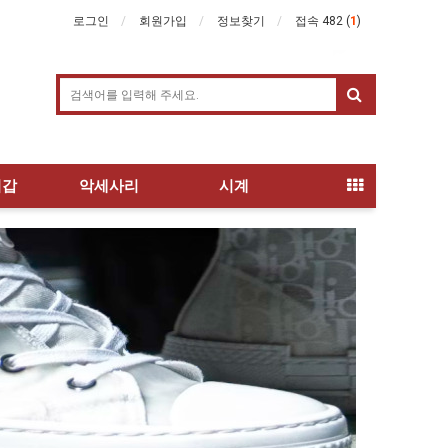
로그인
회원가입
정보찾기
접속 482 (
1
)
지갑
악세사리
시계