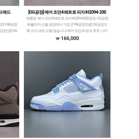
라 레드
[OG공장] 에어 조던4 레트로 피자 IH2094-200
제품명 :에어 조던4 레트로 피자 IH2094-200공장 :OG공장
23-108공장
레플리카 신발 공장에서 가장 큰 PK공장만큼 OG공장도
공장만큼 OG
꽤 크고 대표 모델 많습니다.에어 조던과 덩크 로우, 나이
던과 덩크 로
키x오프화이트 콜라보 등등 고퀄리티로…
166,000
고…