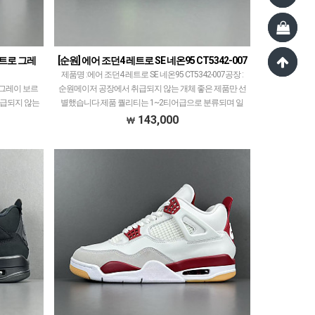
레트로 그레
[순원] 에어 조던4 레트로 SE 네온95 CT5342-007
제품명 :에어 조던4 레트로 SE 네온95 CT5342-007공장 :
 그레이 보르
순원메이저 공장에서 취급되지 않는 개체 좋은 제품만 선
 취급되지 않는
별했습니다.제품 퀄리티는 1~2티어급으로 분류되며 일
는 1~2티어
부 모델은 메이저 공장보다 더 좋은 개체 …
143,000
공장…