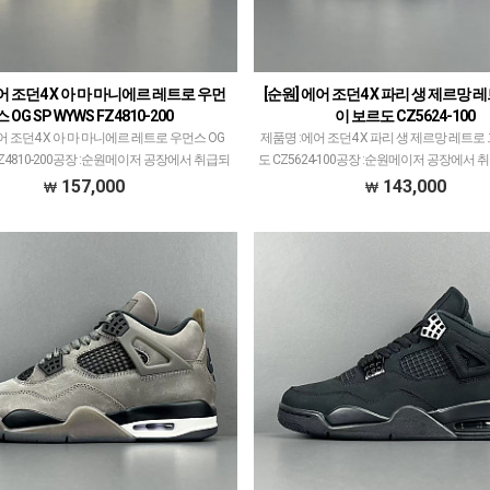
에어 조던4 X 아 마 마니에르 레트로 우먼
[순원] 에어 조던4 X 파리 생 제르망 
스 OG SP WYWS FZ4810-200
이 보르도 CZ5624-100
어 조던4 X 아 마 마니에르 레트로 우먼스 OG
제품명 :에어 조던4 X 파리 생 제르망 레트로
 FZ4810-200공장 :순원메이저 공장에서 취급되
도 CZ5624-100공장 :순원메이저 공장에서
개체 좋은 제품만 선별했습니다.제품 퀄리티는
개체 좋은 제품만 선별했습니다.제품 퀄리티
157,000
143,000
~2티어급으로 분류되며 일부 모델은…
급으로 분류되며 일부 모델은 메이저 