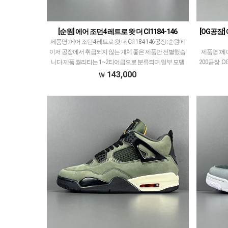
[순원] 에어 조던4 레트로 왓 더 CI1184-146
[OG공장]
제품명 :에어 조던4 레트로 왓 더 CI1184-146공장 :순원메
이저 공장에서 취급되지 않는 개체 좋은 제품만 선별했습
제품명 :에어
니다.제품 퀄리티는 1~2티어급으로 분류되며 일부 모델
200공장 :
은 메이저 공장보다 더 좋은 개체 출고될 …
만큼 OG공
143,000
덩