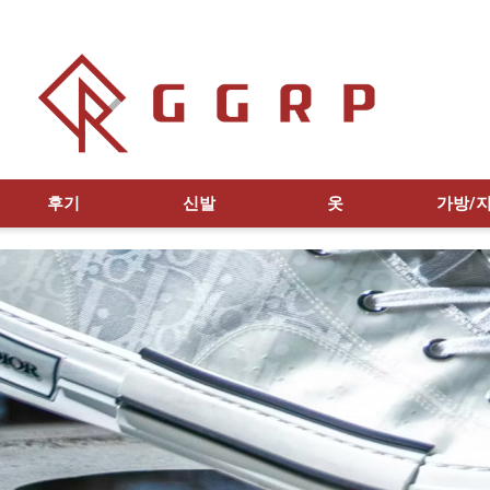
후기
신발
옷
가방/