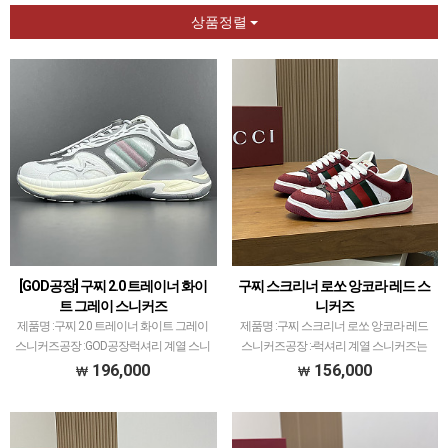
상품정렬
[GOD공장] 구찌 2.0 트레이너 화이
구찌 스크리너 로쏘 앙코라 레드 스
트 그레이 스니커즈
니커즈
제품명 :구찌 2.0 트레이너 화이트 그레이
제품명 :구찌 스크리너 로쏘 앙코라 레드
스니커즈공장 :GOD공장럭셔리 계열 스니
스니커즈공장 :-​럭셔리 계열 스니커즈는
커즈는 메이저 공장에서 취급되는 모델 많
메이저 공장에서 취급되는 모델 많이 없습
196,000
156,000
이 없습니다.그래서 전문적으로 취급하는
니다.그래서 전문적으로 취급하는 공장과
공장과제가 현지에서 직접 발품 팔으며 체
제가 현지에서 직접 발품 팔으며 체크하고
크하고 선별한…
선별한 공장만 …