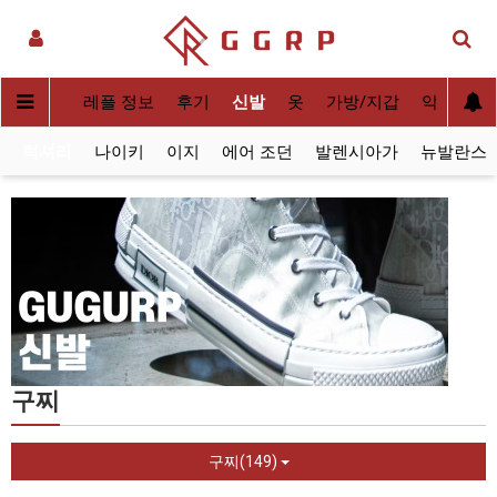
실사[QC]
레플 정보
후기
신발
옷
가방/지갑
악세사리
럭셔리
나이키
이지
에어 조던
발렌시아가
뉴발란스
구찌
구찌(149)