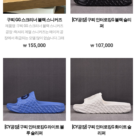
구찌 GG 스크리너 블랙 스니커즈
[CY공장] 구찌 인터로킹G 블랙 슬리
퍼
제품명 :구찌 GG 스크리너 블랙 스니커즈
공장 :-​럭셔리 계열 스니커즈는 메이저 공
장에서 취급되는 모델 많이 없습니다.그래
서 전문적으로 취급하는 공장과제가 현지
155,000
107,000
에서 직접 발품 팔으며 체크하고 선별한
공장만 선별했습…
[CY공장] 구찌 인터로킹G 라이트 블
[CY공장] 구찌 인터로킹G 화이트 슬
루 슬리퍼
리퍼