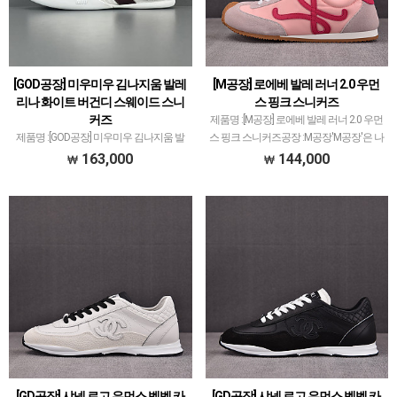
[GOD공장] 미우미우 김나지움 발레
[M공장] 로에베 발레 러너 2.0 우먼
리나 화이트 버건디 스웨이드 스니
스 핑크 스니커즈
커즈
제품명 :[M공장] 로에베 발레 러너 2.0 우먼
제품명 :[GOD공장] 미우미우 김나지움 발
스 핑크 스니커즈공장 :M공장'M공장'은 나
레리나 화이트 버건디 스웨이드 스니커즈
이키 덩크 로우 35주년 기념으로 시작해
163,000
144,000
공장 :GOD공장'PK공장'은 스니커즈 메이
서많은 모델 생산했습니다.덩크 로우 모델
저 공장중에서 가장 큰 규모를 가진 공장
이 메인이지만지금 25년도 시점으로 럭셔
입니다.다양한 브랜드, 많은 모델 취급하
리 계…
고 있으며퀄리…
[GD공장] 샤넬 로고 우먼스 벨벳 카
[GD공장] 샤넬 로고 우먼스 벨벳 카