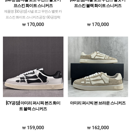
프스킨 화이트 스니커즈
프스킨 블랙 화이트 스니커즈
제품명 :[GD공장] 샤넬 로고 우먼스 벨벳 카
프스킨 화이트 스니커즈공장 :GD공장​럭
셔리 계열 스니커즈는 메이저 공장에서 취
170,000
170,000
급되는 모델 많이 없습니다.그래서 전문적
으로 취급하는 공장과제가 현지에서 직접
발품 팔으며…
[CY공장] 아미리 퍼시픽 본즈 화이
아미리 퍼시빅 본 브라운 스니커즈
트 블랙 스니커즈
159,000
162,000