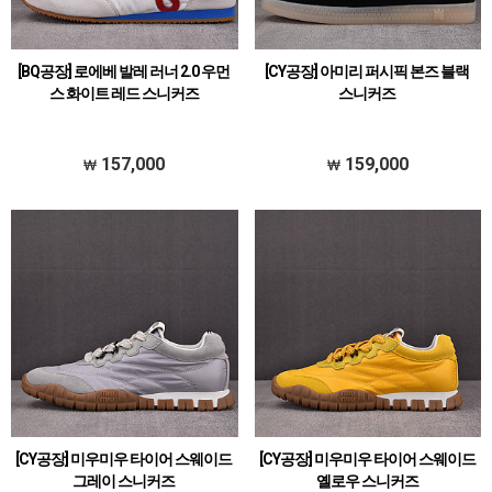
[BQ공장] 로에베 발레 러너 2.0 우먼
[CY공장] 아미리 퍼시픽 본즈 블랙
스 화이트 레드 스니커즈
스니커즈
157,000
159,000
[CY공장] 미우미우 타이어 스웨이드
[CY공장] 미우미우 타이어 스웨이드
그레이 스니커즈
옐로우 스니커즈