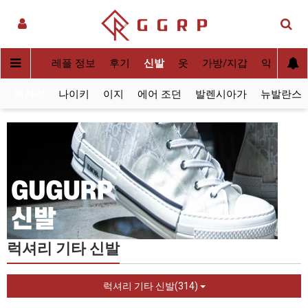
실사[QC]
레플 정보
후기
신발
옷
가방/지갑
악세사리
럭셔리
나이키
이지
에어 조던
발렌시아가
뉴발란스
럭셔리 기타 신발
럭셔리 기타 신발(314)