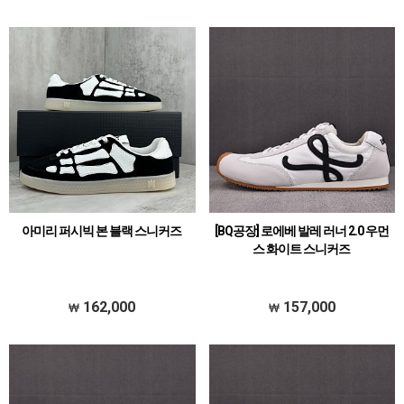
아미리 퍼시빅 본 블랙 스니커즈
[BQ공장] 로에베 발레 러너 2.0 우먼
스 화이트 스니커즈
162,000
157,000