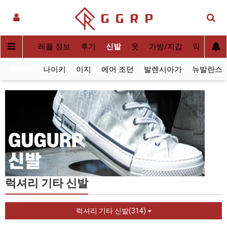
실사[QC]
레플 정보
후기
신발
옷
가방/지갑
악세사리
럭셔리
나이키
이지
에어 조던
발렌시아가
뉴발란스
럭셔리 기타 신발
럭셔리 기타 신발(314)