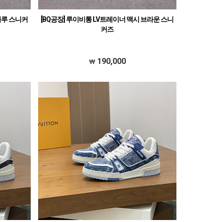
블루 스니커
[BQ공장] 루이비통 LV트레이너 맥시 브라운 스니
커즈
190,000