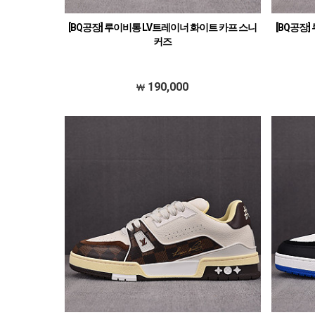
[BQ공장] 루이비통 LV트레이너 화이트 카프 스니
[BQ공장
커즈
190,000