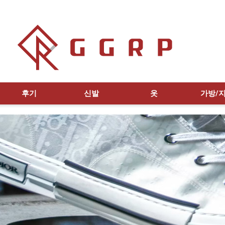
후기
신발
옷
가방/