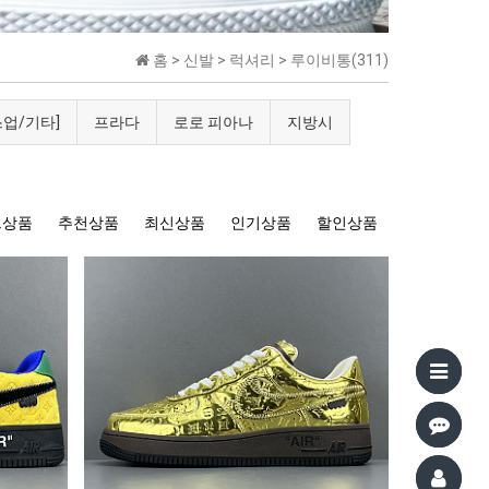
홈 >
신발
>
럭셔리
>
루이비통(311)
스업/기타]
프라다
로로 피아나
지방시
트상품
추천상품
최신상품
인기상품
할인상품