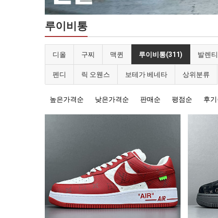
루이비통
디올
구찌
맥퀸
루이비통(311)
발렌티
펜디
릭 오웬스
보테가 베네타
상위분류
높은가격순
낮은가격순
판매순
평점순
후기