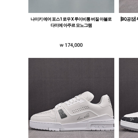
나이키 에어 포스1 로우 X 루이비통 버질 아블로
[BQ공장
다미에 아주르 모노그램
174,000