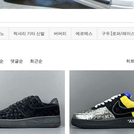
노
럭셔리 기타 신발
버버리
에르메스
구두 [로퍼/레이
순
댓글순
최근순
히