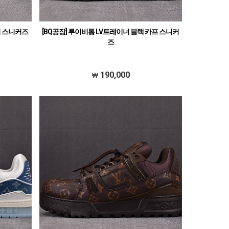
지 스니커즈
[BQ공장] 루이비통 LV트레이너 블랙 카프 스니커
즈
190,000