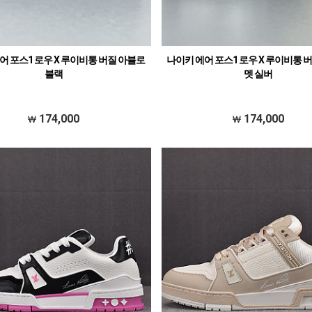
어 포스1 로우 X 루이비통 버질 아블로
나이키 에어 포스1 로우 X 루이비통 
블랙
멧 실버
174,000
174,000