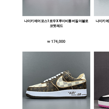
나이키 에어 포스1 로우 X 루이비통 버질 아블로
나이키 에
코멧 레드
174,000