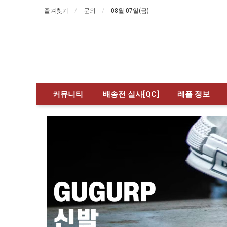
즐겨찾기
문의
08월 07일(금)
커뮤니티
배송전 실사[QC]
레플 정보