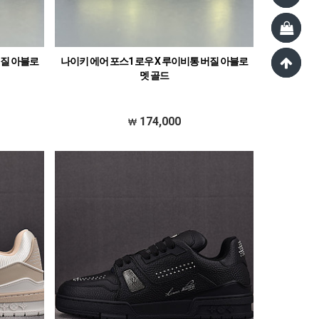
버질 아블로
나이키 에어 포스1 로우 X 루이비통 버질 아블로
멧 골드
174,000