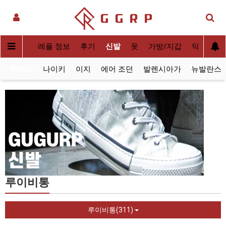
실사[QC]
레플 정보
후기
신발
옷
가방/지갑
악세사리
럭셔리
나이키
이지
에어 조던
발렌시아가
뉴발란스
루이비통
루이비통(311)