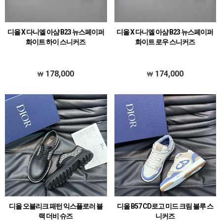
디올 X 다니엘 아샴 B23 뉴스페이퍼
디올 X 다니엘 아샴 B23 뉴스페이퍼
화이트 하이 스니커즈
화이트 로우 스니커즈
178,000
174,000
디올 오블리크 패턴 익스플로러 블
디올 B57 CD로고 미드 크림 블루 스
랙 더비 슈즈
니커즈