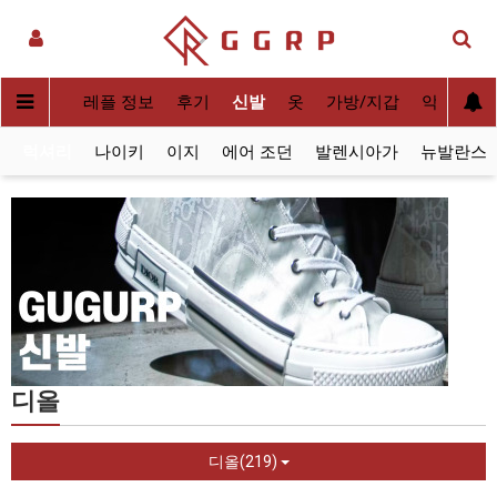
실사[QC]
레플 정보
후기
신발
옷
가방/지갑
악세사리
럭셔리
나이키
이지
에어 조던
발렌시아가
뉴발란스
디올
디올(219)