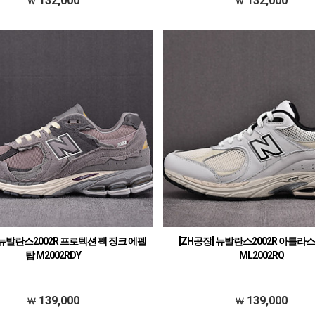
132,000
132,000
 뉴발란스2002R 프로텍션 팩 징크 에펠
[ZH공장] 뉴발란스2002R 아틀라
탑 M2002RDY
ML2002RQ
139,000
139,000