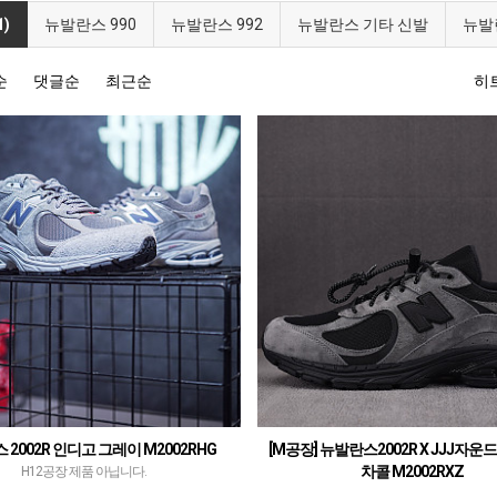
)
뉴발란스 990
뉴발란스 992
뉴발란스 기타 신발
뉴발
순
댓글순
최근순
히
2002R 인디고 그레이 M2002RHG
[M공장] 뉴발란스2002R X JJJ자운
차콜 M2002RXZ
H12공장 제품 아닙니다.