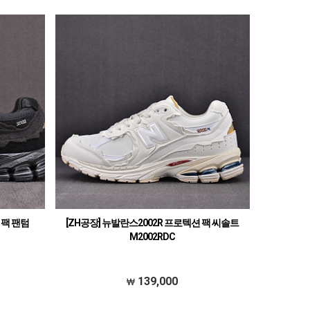
 팩 팬텀
[ZH공장] 뉴발란스2002R 프로텍션 팩 씨솔트
M2002RDC
139,000