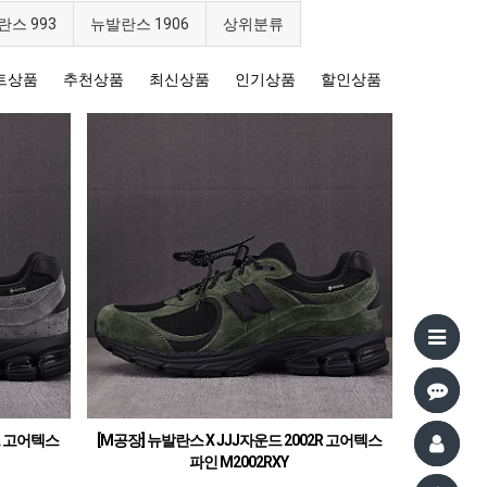
란스 993
뉴발란스 1906
상위분류
트상품
추천상품
최신상품
인기상품
할인상품
드 고어텍스
[M공장] 뉴발란스 X JJJ자운드 2002R 고어텍스
파인 M2002RXY