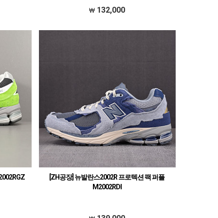
132,000
002RGZ
[ZH공장] 뉴발란스2002R 프로텍션 팩 퍼플
M2002RDI