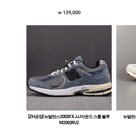
139,000
[ZH공장] 뉴발란스2002R X JJJ자운드 스톰 블루
뉴발란스
M2002RU2