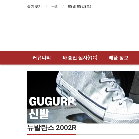
즐겨찾기
문의
08월 08일(토)
커뮤니티
배송전 실사[QC]
레플 정보
뉴발란스 2002R