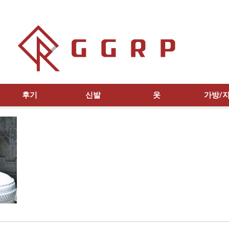
후기
신발
옷
가방/