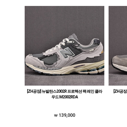
[ZH공장] 뉴발란스2002R 프로텍션 팩 레인 클라
[ZH공장
우드 M2002RDA
139,000