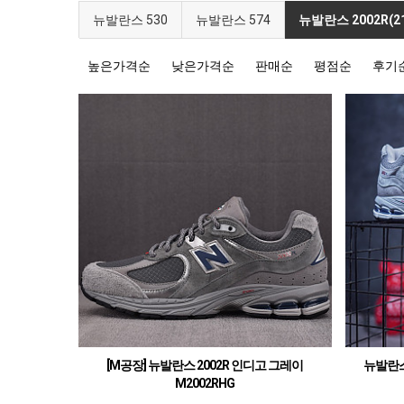
뉴발란스 530
뉴발란스 574
뉴발란스 2002R(21
높은가격순
낮은가격순
판매순
평점순
후기
[M공장] 뉴발란스 2002R 인디고 그레이
뉴발란스 
M2002RHG