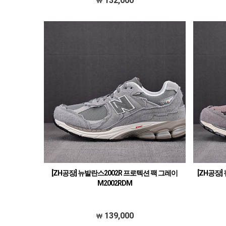
132,000
[ZH공장] 뉴발란스2002R 프로텍션 팩 그레이
[ZH공장]
M2002RDM
139,000