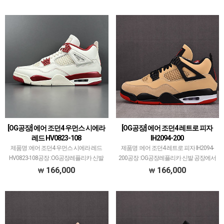
입니다.다양한 모델 많이 생산/출고되고
표 모델 많습니다.에어 조던과 덩크 로우,
있으며그 중에서 타 공장과 중복되는 모델
나이키x오프화이트 콜라보 등등 고퀄리
은 제외했습…
티로…
[OG공장] 에어 조던4 우먼스 시에라
[OG공장] 에어 조던4 레트로 피자
레드 HV0823-108
IH2094-200
제품명 :에어 조던4 우먼스 시에라 레드
제품명 :에어 조던4 레트로 피자 IH2094-
HV0823-108공장 :OG공장레플리카 신발
200공장 :OG공장레플리카 신발 공장에서
공장에서 가장 큰 PK공장만큼 OG공장도
가장 큰 PK공장만큼 OG공장도 꽤 크고 대
166,000
166,000
꽤 크고 대표 모델 많습니다.에어 조던과
표 모델 많습니다.에어 조던과 덩크 로우,
덩크 로우, 나이키x오프화이트 콜라보 등
나이키x오프화이트 콜라보 등등 고퀄리
등 고…
티로…