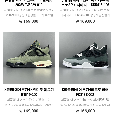
2025V FV5029-010
트로 SP 바시티 레드 DR5415-106
제품명 :에어 조던4 레트로 블랙캣 2025V
제품명 :에어 조던4 X 나이키SB 레트로 SP
FV5029-010공장 :X공장퀄리티가 부족한
바시티 레드 DR5415-106공장 :X공장퀄리
건 아닌데 아직까지 대표 모델 없는 공장
티가 부족한건 아닌데 아직까지 대표 모델
169,000
169,000
입니다.다양한 모델 많이 생산/출고되고
없는 공장입니다.다양한 모델 많이 생산/
있으며그 중에서 타 공장과 중복되는 모델
출고되고 있으며그 중에서 타 공장과 중
은 제…
복…
[X공장] 에어 조던4 X 언디핏 딥 그린
[OG공장] 에어 조던4 레트로 피어
IB1519-200
FQ8138-002
제품명 :에어 조던4 X 언디핏 딥 그린
제품명 :에어 조던4 레트로 피어 FQ8138-
IB1519-200공장 :X공장퀄리티가 부족한
002공장 :OG공장레플리카 신발 공장에서
건 아닌데 아직까지 대표 모델 없는 공장
가장 큰 PK공장만큼 OG공장도 꽤 크고 대
169,000
166,000