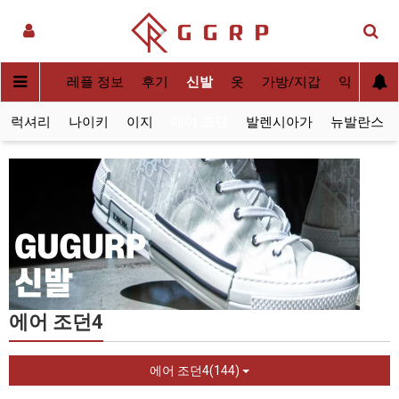
실사[QC]
레플 정보
후기
신발
옷
가방/지갑
악세사리
럭셔리
나이키
이지
에어 조던
발렌시아가
뉴발란스
에어 조던4
에어 조던4(144)