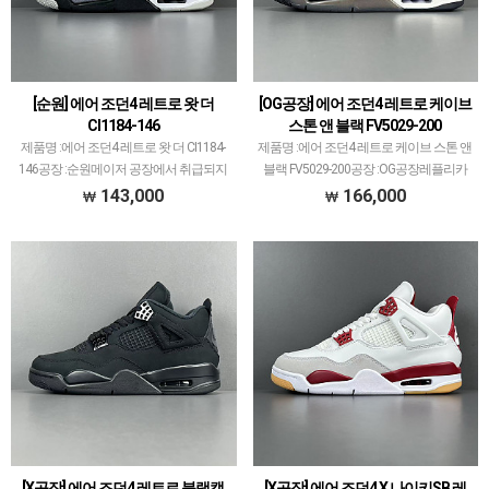
[순원] 에어 조던4 레트로 왓 더
[OG공장] 에어 조던4 레트로 케이브
CI1184-146
스톤 앤 블랙 FV5029-200
제품명 :에어 조던4 레트로 왓 더 CI1184-
제품명 :에어 조던4 레트로 케이브 스톤 앤
146공장 :순원메이저 공장에서 취급되지
블랙 FV5029-200공장 :OG공장레플리카
않는 개체 좋은 제품만 선별했습니다.제품
신발 공장에서 가장 큰 PK공장만큼 OG공
143,000
166,000
퀄리티는 1~2티어급으로 분류되며 일부
장도 꽤 크고 대표 모델 많습니다.에어 조
모델은 메이저 공장보다 더 좋은 개체 출
던과 덩크 로우, 나이키x오프화이트 콜라
고될 …
보…
[X공장] 에어 조던4 레트로 블랙캣
[X공장] 에어 조던4 X 나이키SB 레