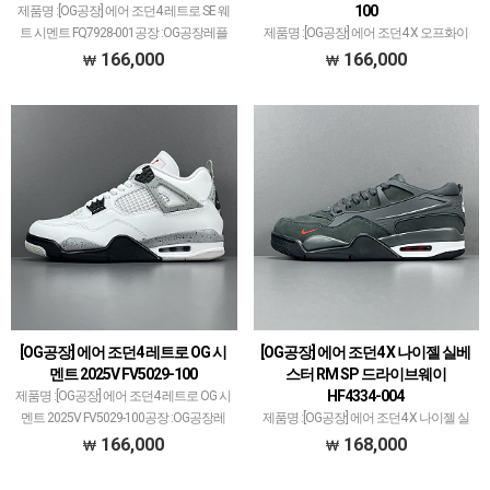
100
제품명 :[OG공장] 에어 조던4 레트로 SE 웨
트 시멘트 FQ7928-001공장 :OG공장레플
제품명 :[OG공장] 에어 조던4 X 오프화이
리카 신발 공장에서 가장 큰 PK공장만큼
트 우먼스 레트로 SP 세일 CV9388-100공
166,000
166,000
OG공장도 꽤 크고 대표 모델 많습니다.에
장 :OG공장레플리카 신발 공장에서 가장
어 조던과 덩크 로우, 나이키x오프화이…
큰 PK공장만큼 OG공장도 꽤 크고 대표 모
델 많습니다.에어 조던과 덩크 로우, …
[OG공장] 에어 조던4 레트로 OG 시
[OG공장] 에어 조던4 X 나이젤 실베
멘트 2025V FV5029-100
스터 RM SP 드라이브웨이
HF4334-004
제품명 :[OG공장] 에어 조던4 레트로 OG 시
멘트 2025V FV5029-100공장 :OG공장레
제품명 :[OG공장] 에어 조던4 X 나이젤 실
플리카 신발 공장에서 가장 큰 PK공장만
베스터 RM SP 드라이브웨이 HF4334-004
166,000
168,000
큼 OG공장도 꽤 크고 대표 모델 많습니다.
공장 :OG공장레플리카 신발 공장에서 가
에어 조던과 덩크 로우, 나이키x오…
장 큰 PK공장만큼 OG공장도 꽤 크고 대표