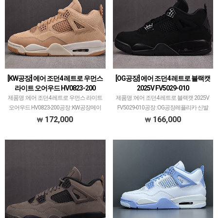
[KW공장] 에어 조던4 레트로 우먼스
[OG공장] 에어 조던4 레트로 블랙캣
라이트 오어우드 HV0823-200
2025V FV5029-010
제품명 :에어 조던4 레트로 우먼스 라이트
제품명 :에어 조던4 레트로 블랙캣 2025V
오어우드 HV0823-200공장 :KW공장메이
FV5029-010공장 :OG공장레플리카 신발
저 공장에서 취급되지 않는 개체 좋은 제
공장에서 가장 큰 PK공장만큼 OG공장도
172,000
166,000
품만 선별했습니다.제품 퀄리티는 1~2티
꽤 크고 대표 모델 많습니다.에어 조던과
어급으로 분류되며 일부 모델은 메이저 공
덩크 로우, 나이키x오프화이트 콜라보
장보다 더…
등…