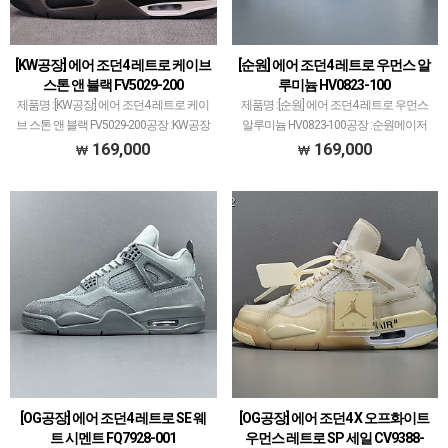
[KW공장] 에어 조던4 레트로 케이브
[순원] 에어 조던4 레트로 우먼스 알
스톤 앤 블랙 FV5029-200
루미늄 HV0823-100
제품명 :[KW공장] 에어 조던4 레트로 케이
제품명 :[순원] 에어 조던4 레트로 우먼스
브 스톤 앤 블랙 FV5029-200공장 :KW공장
알루미늄 HV0823-100공장 :순원메이저
메이저 공장에서 취급되지 않는 개체 좋은
공장에서 취급되지 않는 개체 좋은 제품만
169,000
169,000
제품만 선별했습니다.제품 퀄리티는 1~2
선별했습니다.제품 퀄리티는 1~2티어급
티어급으로 분류되며 일부 모델은 메이저
으로 분류되며 일부 모델은 메이저 공장보
…
다 더 …
[OG공장] 에어 조던4 레트로 SE 웨
[OG공장] 에어 조던4 X 오프화이트
트 시멘트 FQ7928-001
우먼스 레트로 SP 세일 CV9388-