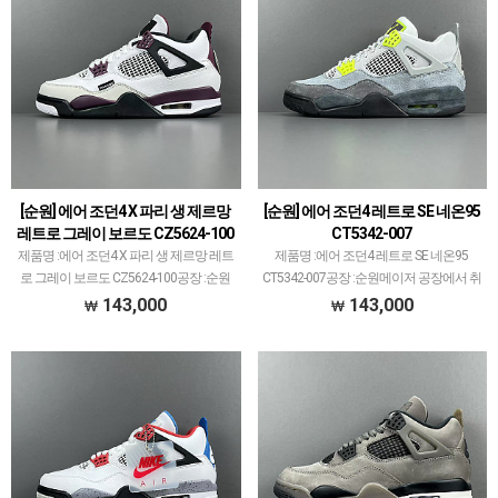
[순원] 에어 조던4 X 파리 생 제르망
[순원] 에어 조던4 레트로 SE 네온95
레트로 그레이 보르도 CZ5624-100
CT5342-007
제품명 :에어 조던4 X 파리 생 제르망 레트
제품명 :에어 조던4 레트로 SE 네온95
로 그레이 보르도 CZ5624-100공장 :순원
CT5342-007공장 :순원메이저 공장에서 취
메이저 공장에서 취급되지 않는 개체 좋은
급되지 않는 개체 좋은 제품만 선별했습니
143,000
143,000
제품만 선별했습니다.제품 퀄리티는 1~2
다.제품 퀄리티는 1~2티어급으로 분류되
티어급으로 분류되며 일부 모델은 메이저
며 일부 모델은 메이저 공장보다 더 좋은
공장…
개체 …