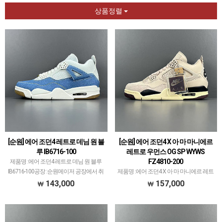
상품정렬
[순원] 에어 조던4 레트로 데님 원 블
[순원] 에어 조던4 X 아 마 마니에르
루 IB6716-100
레트로 우먼스 OG SP WYWS
FZ4810-200
제품명 :에어 조던4 레트로 데님 원 블루
IB6716-100공장 :순원메이저 공장에서 취
제품명 :에어 조던4 X 아 마 마니에르 레트
급되지 않는 개체 좋은 제품만 선별했습니
로 우먼스 OG SP WYWS FZ4810-200공장 :
143,000
157,000
다.제품 퀄리티는 1~2티어급으로 분류되
순원메이저 공장에서 취급되지 않는 개체
며 일부 모델은 메이저 공장보다 더 좋은
좋은 제품만 선별했습니다.제품 퀄리티는
개체 …
1~2티어급으로 분류되며 일부 모델은…