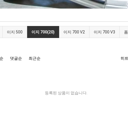
이지 500
이지 700(20)
이지 700 V2
이지 700 V3
폼
순
댓글순
최근순
히
등록된 상품이 없습니다.