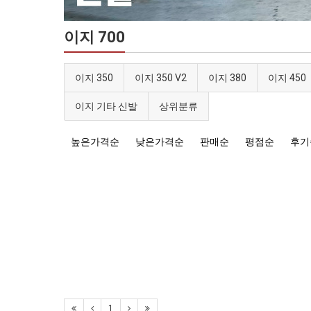
이지 700
이지 350
이지 350 V2
이지 380
이지 450
이지 기타 신발
상위분류
높은가격순
낮은가격순
판매순
평점순
후기
1