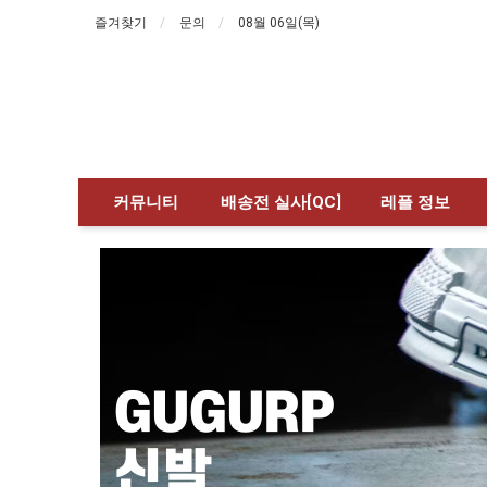
즐겨찾기
문의
08월 06일(목)
커뮤니티
배송전 실사[QC]
레플 정보