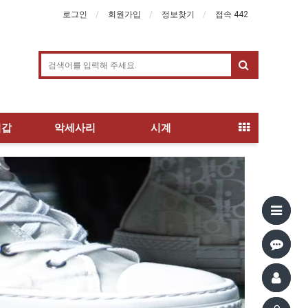
로그인
회원가입
정보찾기
접속 442
지갑
악세사리
시계