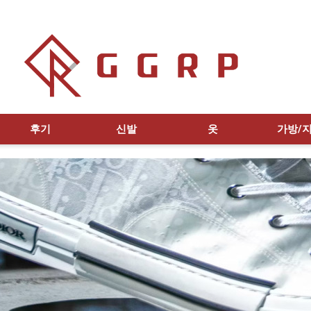
후기
신발
옷
가방/