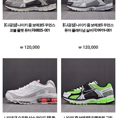
[CJ공장] 나이키 줌 보메로5 우먼스
[CJ공장] 나이키 줌 보메로5 우먼스
코블 플랫 퓨터 FB8825-001
퓨어 플래티넘 실버 FD9919-001
120,000
120,000
나이키 X 슈프림 삭스 라이드 SP 화
나이키 줌 보메로5 일렉트릭 그린