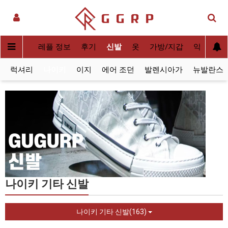
실사[QC]
레플 정보
후기
신발
옷
가방/지갑
악세사리
럭셔리
나이키
이지
에어 조던
발렌시아가
뉴발란스
나이키 기타 신발
나이키 기타 신발(163)