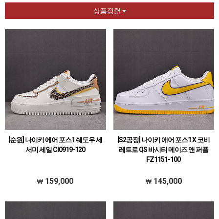
상품정렬
[순원] 나이키 에어 포스1 쉐도우 세
[S2공장] 나이키 에어 포스1 X 코비
서미 세일 CI0919-120
레트로 QS 바시티 메이즈 앤 퍼플
FZ1151-100
159,000
145,000