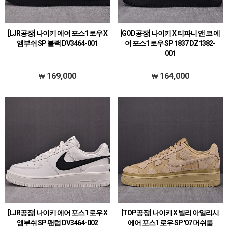
[LJR공장] 나이키 에어 포스1 로우 X
[GOD공장] 나이키 X 티파니 앤 코 에
앰부쉬 SP 블랙 DV3464-001
어 포스1 로우 SP 1837 DZ1382-
001
169,000
164,000
[LJR공장] 나이키 에어 포스1 로우 X
[TOP공장] 나이키 X 빌리 아일리시
앰부쉬 SP 팬텀 DV3464-002
에어 포스1 로우 SP '07 머쉬룸