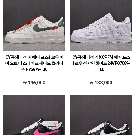
[CY공장] 나이키 에어 포스1 로우 이
[CY공장] 나이키 X CPFM 에어 포스
어 오브 더 스네이크 제이드 호라이
1 로우 선샤인 화이트 24V FQ7069-
즌 HV5979-130
100
146,000
138,000