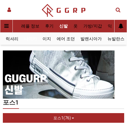
실사[QC]
레플 정보
후기
신발
옷
가방/지갑
악세사리
럭셔리
나이키
이지
에어 조던
발렌시아가
뉴발란스
포스1
포스1(76)