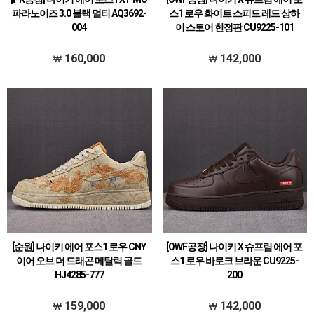
파라노이즈 3.0 블랙 멀티 AQ3692-
스1 로우 화이트 스피드 레드 상하
004
이 스토어 한정판 CU9225-101
160,000
142,000
[순원] 나이키 에어 포스1 로우 CNY
[OWF공장] 나이키 X 슈프림 에어 포
이어 오브 더 드래곤 메탈릭 골드
스1 로우 바로크 브라운 CU9225-
HJ4285-777
200
159,000
142,000