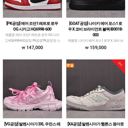
[PK공장] 에어 조던1 레트로 로우
[GOAT공장] 나이키 에어 포스1 로
OG 시카고 HQ6998-600
우 X 코비 브라이언트 블랙 IB0018-
003
제품명 :에어 조던1 레트로 로우 OG 시카
고 HQ6998-600공장 :PK공장'PK공장'은 스
제품명 :나이키 에어 포스1 로우 X 코비 브
니커즈 메이저 공장중에서 가장 큰 규모를
라이언트 블랙 IB0018-003공장 :GOAT공
147,000
159,000
가진 공장입니다.다양한 브랜드, 많은 모
장메이저 공장에서 취급되지 않는 개체 좋
델 취급하고 있으며퀄리티 1~1.5티어급…
은 제품만 선별했습니다.제품 퀄리티는
DC
1~2티어급으로 분류되며 일부 모델은 메
이저 …
[VG공장] 발렌시아가 3XL 우먼스 레
[XA공장] 발렌시아가 햄튼스 원아웃