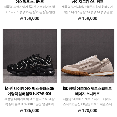
이스 핑크 스니커즈
베이지 그린 스니커즈
제품명 :발렌시아가 3XL 우먼스 레이스 핑
제품명 :발렌시아가 햄튼스 원아웃 베이지
크 스니커즈공장 :VG공장'VG공장'은 발렌
그린 스니커즈공장 :XA공장'XA공장'은 발
시아가 스니커즈만 취급하고 있습니
렌시아가 스니커즈 전문적으로 취급하고
159,000
159,000
다.XA공장만큼 다양한 모델 취급하고 있
있습니다.ZH공장이 키운 제2의 공장이라
는데지금 25년도 시점으로 XA공장과 퀄
는 말도 있는데요.지금 25년도 시점으로
리티 동급이면서 일…
XA공장이 발…
[순원] 나이키 에어 맥스 플러스 SE
[GD공장] 에르메스 제트 스웨이드
메탈릭 실버 블랙 HJ9743-001
베이지 스니커즈
제품명 :나이키 에어 맥스 플러스 SE 메탈
제품명 :에르메스 제트 스웨이드 베이지
릭 실버 블랙 HJ9743-001공장 :순원메이
스니커즈공장 :GD공장럭셔리 계열 스니
저 공장에서 취급되지 않는 개체 좋은 제
커즈는 메이저 공장에서 취급되는 모델 많
136,000
170,000
품만 선별했습니다.제품 퀄리티는 1~2티
이 없습니다.그래서 전문적으로 취급하는