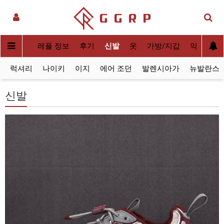
실사[QC]
레플 정보
후기
신발
옷
가방/지갑
악세사리
럭셔리
나이키
이지
에어 조던
발렌시아가
뉴발란스
신발