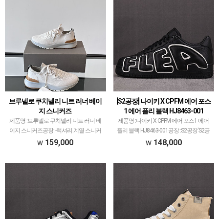
브루넬로 쿠치넬리 니트 러너 베이
[S2공장] 나이키 X CPFM 에어 포스
지 스니커즈
1 에어 플리 블랙 HJ8463-001
제품명 :브루넬로 쿠치넬리 니트 러너 베
제품명 :나이키 X CPFM 에어 포스1 에어
이지 스니커즈공장 :-럭셔리 계열 스니커
플리 블랙 HJ8463-001공장 :S2공장'S2공
즈는 메이저 공장에서 취급되는 모델 많이
장'은 나이키 코비 모델 1티어라 보면 됩니
159,000
148,000
없습니다.그래서 전문적으로 취급하는 공
다.OG공장, KW공장, STAR공장 등등 타 공
장과제가 현지에서 직접 발품 팔으며 체크
장에서도 취급되고 있지만'나…
하고 선별한 공장만…