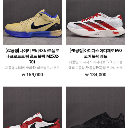
[S2공장] 나이키 코비4 X 바르셀로
[PK공장] 아디다스 아디제로 EVO
나 프로트로 팀 골드 블랙 IM2532-
코어 블랙 레드
701
제품명 :아디다스 아디제로 EVO 코어 블
제품명 :나이키 코비4 X 바르셀로나 프로
랙 레드공장 :PK공장'PK공장'은 스니커즈
트로 팀 골드 블랙 IM2532-701공장 :S2공
메이저 공장중에서 가장 큰 규모를 가진
159,000
134,000
장'S2공장'은 나이키 코비 모델 1티어라 보
공장입니다.다양한 브랜드, 많은 모델 취
면 됩니다.OG공장, KW공장, STAR공장 등
급하고 있으며퀄리티 1~1.5티어급으로
등 타 공장에서도 취급되고 있지만…
평균 또는 …