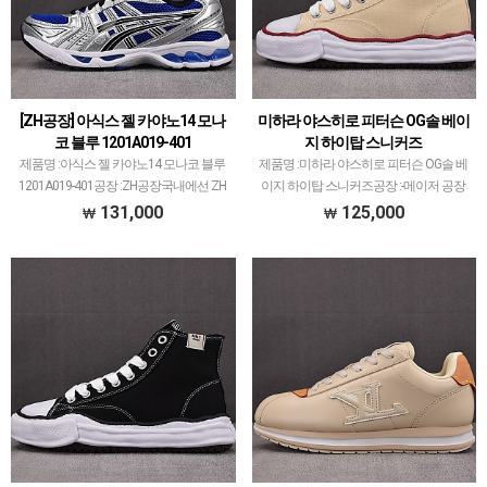
[ZH공장] 아식스 젤 카야노14 모나
미하라 야스히로 피터슨 OG솔 베이
코 블루 1201A019-401
지 하이탑 스니커즈
제품명 :아식스 젤 카야노14 모나코 블루
제품명 :미하라 야스히로 피터슨 OG솔 베
1201A019-401공장 :ZH공장국내에선 ZH
이지 하이탑 스니커즈공장 :-메이저 공장
공장, 해외에선 GT공장으로 알려진 공장
에서 취급되지 않는 개체 좋은 제품만 선
131,000
125,000
입니다.발렌시아가 스니커즈를 메인으로
별했습니다.제품 퀄리티는 1~2티어급으
아식스, 뉴발란스도 취급하고 있습니다.퀄
로 분류되며 일부 모델은 메이저 공장보다
리티는 …
더 좋은 개체 출…