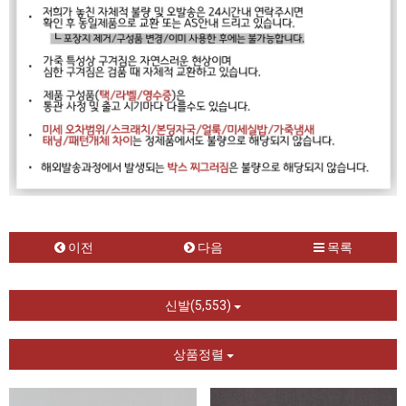
이전
다음
목록
신발(5,553)
상품정렬