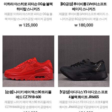
미하라 야스히로 피터슨 OG솔 블랙
[BQ공장] 루이비통 LV버터소프트
하이탑 스니커즈
베이지 스니커즈
제품명 :미하라 야스히로 피터슨 OG솔 블
제품명 :루이비통 LV버터소프트 베이지 스
랙 하이탑 스니커즈공장 :-메이저 공장에
니커즈공장 :BQ공장럭셔리 계열 스니커
서 취급되지 않는 개체 좋은 제품만 선별
즈는 메이저 공장에서 취급되는 모델 많이
125,000
180,000
했습니다.제품 퀄리티는 1~2티어급으로
없습니다.그래서 전문적으로 취급하는 공
분류되며 일부 모델은 메이저 공장보다 더
장과제가 현지에서 직접 발품 팔으며 체크
좋은 개체 출고…
하고 선별한 공장만…
[순원] 나이키 에어 맥스90 트리플
[Y공장] 아디다스 Y3 아디오스 프로
레드 CZ7918-600
4 블랙 화이트 JR6655
제품명 :나이키 에어 맥스90 트리플 레드
제품명 :아디다스 Y3 아디오스 프로4 블랙
CZ7918-600공장 :순원메이저 공장에서
화이트 JR6655공장 :Y공장메이저 공장에