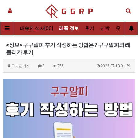
뮤니티
배송전 실사[QC]
레플 정보
후기
신발
옷
가방
<정보> 구구알피 후기 작성하는 방법은 ? 구구알피의 레
플리카 후기
최고관리자
0
265
2025.07.13 01:29