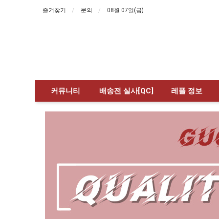
즐겨찾기
문의
08월 07일(금)
커뮤니티
배송전 실사[QC]
레플 정보