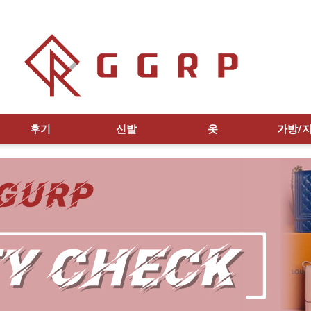
후기
신발
옷
가방/