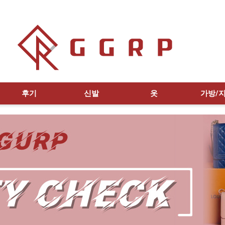
후기
신발
옷
가방/