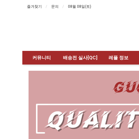
즐겨찾기
문의
08월 08일(토)
커뮤니티
배송전 실사[QC]
레플 정보