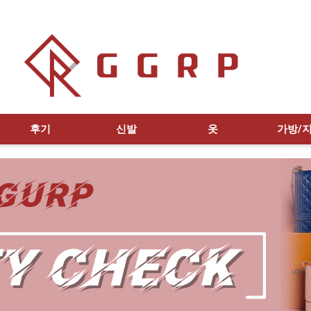
후기
신발
옷
가방/