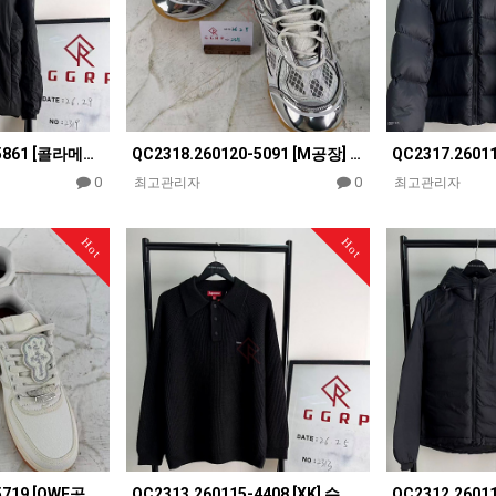
QC2319.260120-5861 [콜라메이드] 아크테릭스 아톰 AR 헤비웨이트 후드 자켓
QC2318.260120-5091 [M공장] 보테가 베네타 오르빗 실버 화이트 스니커즈
0
0
최고관리자
최고관리자
Hot
Hot
QC2314.260109-5719 [OWF공장] 나이키 에어 포스1 X 트래비스 스캇 세일 AQ4211-10…
QC2313.260115-4408 [XK] 슈프림 스몰 박스 블랙 니트 스웨터