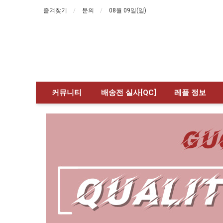
즐겨찾기
문의
08월 09일(일)
커뮤니티
배송전 실사[QC]
레플 정보