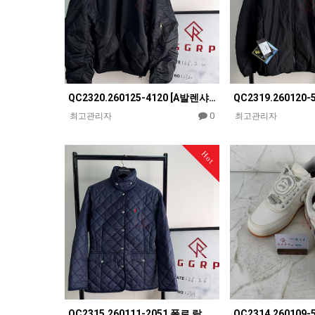
QC2320.260125-4120 [A발렌샤] 발렌시아가 3B 스포츠 블랙 나일론 아노락 봄버 자켓
0
최고관리자
최고관리자
Hot
QC2315.260111-2051 폴로 랄프로렌 네이비 퀄팅 누빔 자켓 여성복