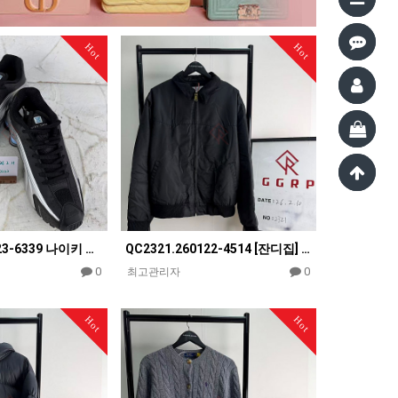
Hot
Hot
QC2322.260123-6339 나이키 샥스 R4 메탈릭 실버 블랙 CW2626-004
QC2321.260122-4514 [잔디집] 메종 마르지엘라 컷어웨이 블랙 패딩 봄버 자켓
0
0
최고관리자
Hot
Hot