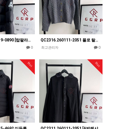
QC2317.260119-0890 [탑팔라스] 팔라스 퍼텍스 오파크 발라클라바 블랙 푸퍼 자켓
QC2316.260111-2051 폴로 랄프로렌 케이블 그레이 울 캐시미어 니트 가디건 여성복
0
0
최고관리자
Hot
Hot
QC2312.260115-4692 미등록 제품 [KOG] 캐나다구스 롯지 매트 블랙 다운 자켓
QC2311.260111-2051 [A발렌샤] 발렌시아가 썬 블리치드 데님 블랙 셔츠 파카