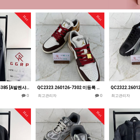
Hot
Hot
QC2324.260126-5385 [A발렌샤] 발렌시아가 루프 스포츠 블랙 바지
QC2323.260126-7302 미등록 제품 [CJ공장] 에어 조던1 로우 SE 이어 오브 더 홀스 IQ5…
0
0
최고관리자
최고관리자
Hot
Hot