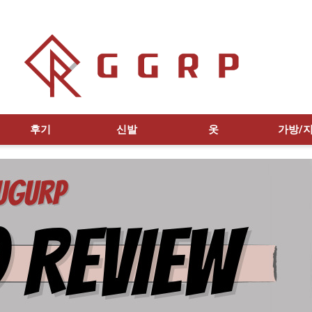
후기
신발
옷
가방/