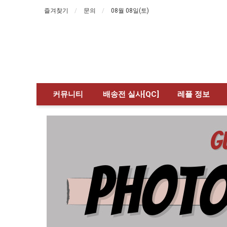
즐겨찾기
문의
08월 08일(토)
커뮤니티
배송전 실사[QC]
레플 정보