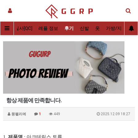
배송전 실사[QC]
레플 정보
후기
신발
옷
가방/지갑
악
항상 제품에 만족합니다.
몽펠리에
1
449
2025.12.09 18:27
1.
제품명
: 아크테릭스 토륨