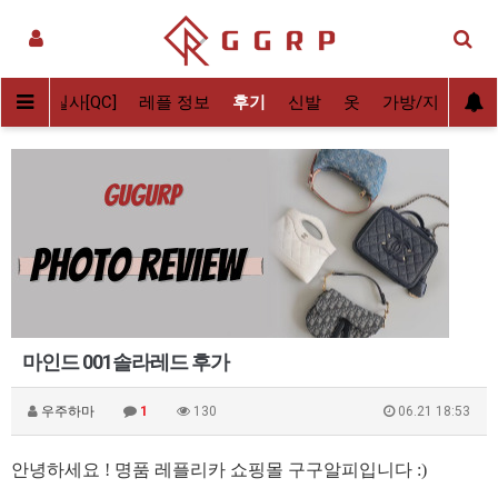
배송전 실사[QC]
레플 정보
후기
신발
옷
가방/지갑
악
마인드 001솔라레드 후가
우주하마
1
130
06.21 18:53
안녕하세요 ! 명품 레플리카 쇼핑몰 구구알피입니다 :)