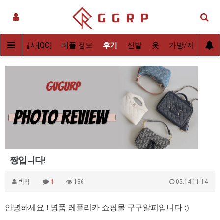
배송전 실사[QC]
레플 정보
후기
신발
옷
가방/지갑
악
짱입니다!
빅맥
1
136
05.14 11:14
안녕하세요 ! 명품 레플리카 쇼핑몰 구구알피입니다 :)