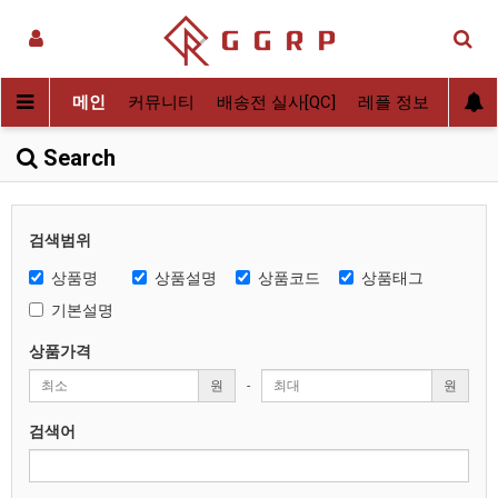
메인
커뮤니티
배송전 실사[QC]
레플 정보
후기
Search
검색범위
상품명
상품설명
상품코드
상품태그
기본설명
상품가격
원
-
원
검색어