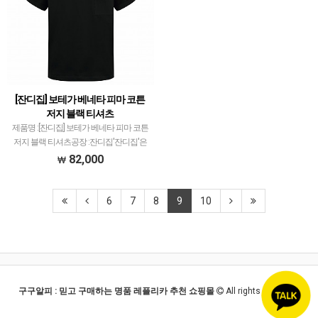
[잔디집] 보테가 베네타 피마 코튼
저지 블랙 티셔츠
제품명 :[잔디집] 보테가 베네타 피마 코튼
저지 블랙 티셔츠공장 :잔디집'잔디집'은
다양한 브랜드 의류 전문적으로 취급하고
82,000
있습니다.제품 퀄리티는 대부분 1티어급
으로 개체차이 최소화와 함께 사이즈 오차
범위 거의 초…
6
7
8
9
10
구구알피 : 믿고 구매하는 명품 레플리카 추천 쇼핑몰
All rights reserved.