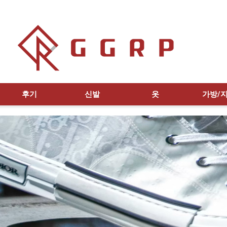
후기
신발
옷
가방/