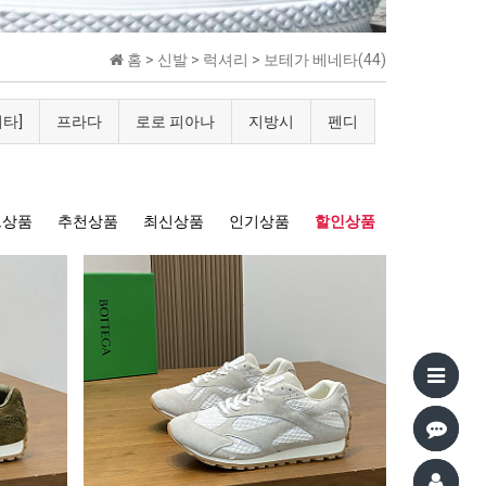
홈 >
신발
>
럭셔리
>
보테가 베네타(44)
타]
프라다
로로 피아나
지방시
펜디
트상품
추천상품
최신상품
인기상품
할인상품