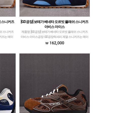
쉬 스니커즈
[GD공장] 보테가 베네타 오르빗 플래쉬 스니커즈
아비스 아이스
래쉬 스니커즈
제품명 :[GD공장] 보테가 베네타 오르빗 플래쉬 스니커즈
니커즈는 메이
아비스 아이스공장 :GD공장​럭셔리 계열 스니커즈는 메이
그래서 전문적
저 공장에서 취급되는 모델 많이 없습니다.그래서 전문적
162,000
발품 팔…
으로 취급하는 공장과제가 현지에서 직접 발품 팔…