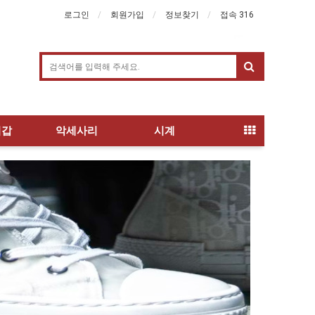
로그인
회원가입
정보찾기
접속 316
지갑
악세사리
시계