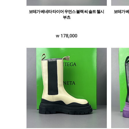
보테가 베네타 타이어 우먼스 블랙 씨 솔트 첼시
보테가 베
부츠
178,000