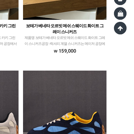
 카키 그린
보테가 베네타 오르빗 메쉬 스웨이드 화이트 그
레이 스니커즈
 카키 그린
제품명 :보테가 베네타 오르빗 메쉬 스웨이드 화이트 그레
이저 공장에서
이 스니커즈공장 :-​럭셔리 계열 스니커즈는 메이저 공장에
적으로 취급하
서 취급되는 모델 많이 없습니다.그래서 전문적으로 취급
159,000
체크하고 …
하는 공장과제가 현지에서 직접 발품 팔으며 체크하…