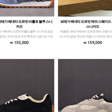
 보테가 베네타 오르빗 바롤로 블루 스니
보테가 베네타 오르빗 메쉬 스웨이드
커즈
스니커즈
테가 베네타 오르빗 바롤로 블루 스니커즈공장
제품명 :보테가 베네타 오르빗 메쉬 스웨이드
장'은 나이키 덩크 로우 35주년 기념으로 시작
스니커즈공장 :-​럭셔리 계열 스니커즈는 메
델 생산했습니다.덩크 로우 모델이 메인이지
취급되는 모델 많이 없습니다.그래서 전문
155,000
159,000
25년도 시점으로 럭셔리 계열 및 다양한 …
는 공장과제가 현지에서 직접 발품 팔으며 