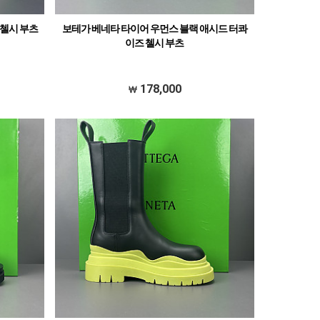
 첼시 부츠
보테가 베네타 타이어 우먼스 블랙 애시드 터콰
이즈 첼시 부츠
178,000