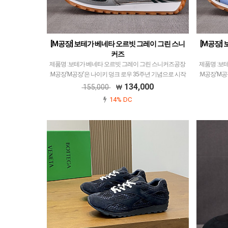
[M공장] 보테가 베네타 오르빗 그레이 그린 스니
[M공장]
커즈
제품명 :보테가 베네타 오르빗 그레이 그린 스니커즈공장
제품명 :보
:M공장'M공장'은 나이키 덩크 로우 35주년 기념으로 시작
:M공장'M공
해서많은 모델 생산했습니다.덩크 로우 모델이 메인이지
해서많은 모
134,000
155,000
만지금 25년도 시점으로 럭셔리 계열 및 다양한 …
만지금 
14% DC