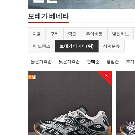
보테가 베네타
디올
구찌
맥퀸
루이비통
발렌티노
릭 오웬스
보테가 베네타(44)
상위분류
높은가격순
낮은가격순
판매순
평점순
후기
DC