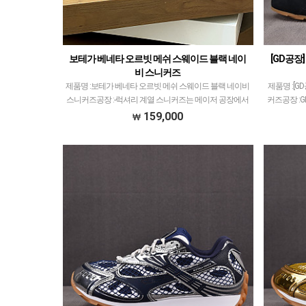
보테가 베네타 오르빗 메쉬 스웨이드 블랙 네이
[GD공장
비 스니커즈
제품명 :보테가 베네타 오르빗 메쉬 스웨이드 블랙 네이비
제품명 :[
스니커즈공장 :-​럭셔리 계열 스니커즈는 메이저 공장에서
커즈공장 :
취급되는 모델 많이 없습니다.그래서 전문적으로 취급하
서 취급되는
159,000
는 공장과제가 현지에서 직접 발품 팔으며 체크하고…
하는 공