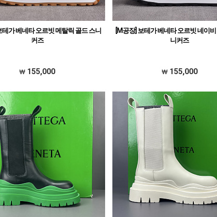
 보테가 베네타 오르빗 메탈릭 골드 스니
[M공장] 보테가 베네타 오르빗 네이비
커즈
니커즈
155,000
155,000