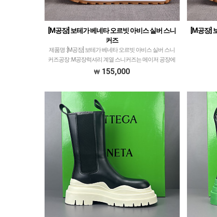
[M공장] 보테가 베네타 오르빗 아비스 실버 스니
[M공장]
커즈
제품명 :[M공장] 보테가 베네타 오르빗 아비스 실버 스니
커즈공장 :M공장​럭셔리 계열 스니커즈는 메이저 공장에
서 취급되는 모델 많이 없습니다.그래서 전문적으로 취급
155,000
하는 공장과제가 현지에서 직접 발품 팔으며 체크하고…