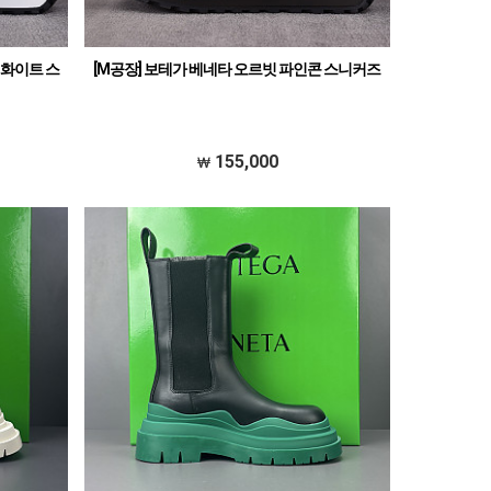
 화이트 스
[M공장] 보테가 베네타 오르빗 파인콘 스니커즈
155,000