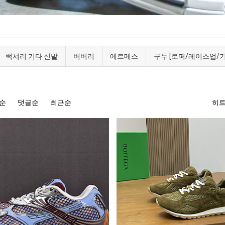
럭셔리 기타 신발
버버리
에르메스
구두 [로퍼/레이스업/기
순
댓글순
최근순
히