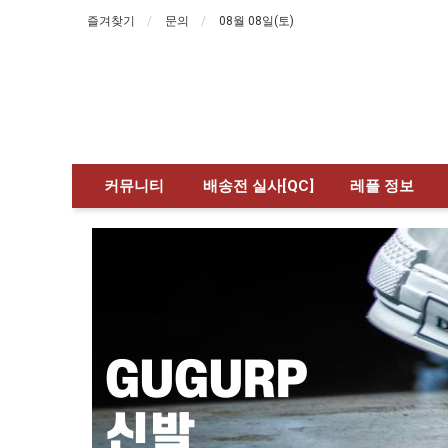
즐겨찾기
문의
08월 08일(토)
커뮤니티
배송전 실사[QC]
레플 정보