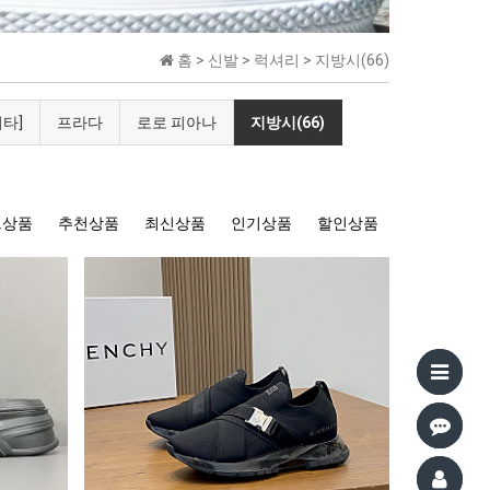
홈 >
신발
>
럭셔리
>
지방시(66)
타]
프라다
로로 피아나
지방시(66)
트상품
추천상품
최신상품
인기상품
할인상품