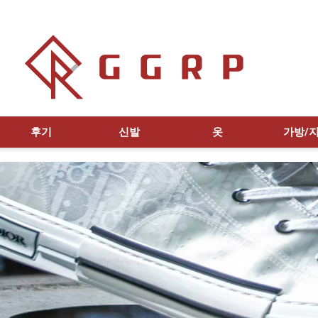
후기
신발
옷
가방/