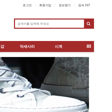
로그인
회원가입
정보찾기
접속 537
지갑
악세사리
시계