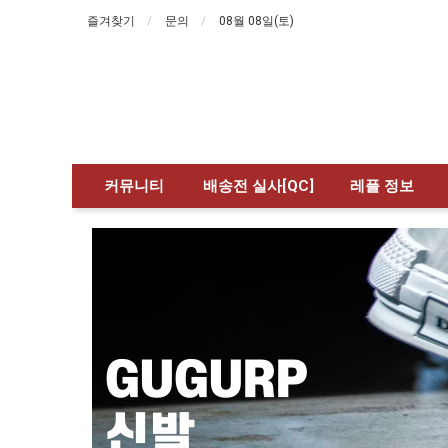
즐겨찾기
문의
08월 08일(토)
커뮤니티
배송전 실사[QC]
레플 정보