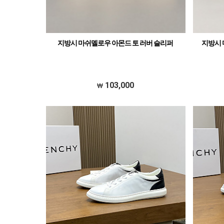
지방시 마쉬멜로우 아몬드 토 러버 슬리퍼
지방시 
103,000