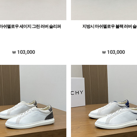
마쉬멜로우 세이지 그린 러버 슬리퍼
지방시 마쉬멜로우 블랙 러버 
103,000
103,000