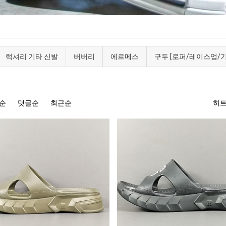
럭셔리 기타 신발
버버리
에르메스
구두 [로퍼/레이스업/기
순
댓글순
최근순
히