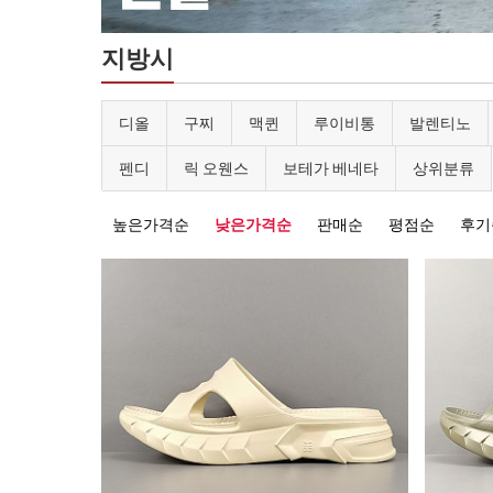
지방시
디올
구찌
맥퀸
루이비통
발렌티노
펜디
릭 오웬스
보테가 베네타
상위분류
높은가격순
낮은가격순
판매순
평점순
후기