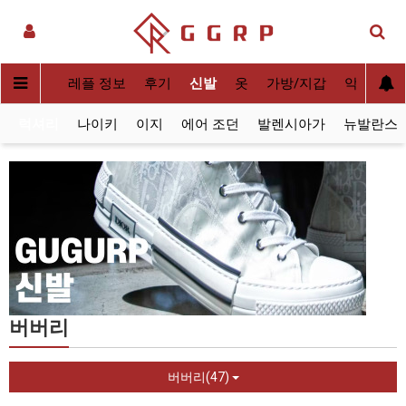
실사[QC]
레플 정보
후기
신발
옷
가방/지갑
악세사리
럭셔리
나이키
이지
에어 조던
발렌시아가
뉴발란스
버버리
버버리(47)