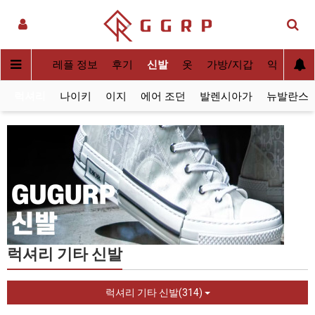
실사[QC]
레플 정보
후기
신발
옷
가방/지갑
악세사리
럭셔리
나이키
이지
에어 조던
발렌시아가
뉴발란스
럭셔리 기타 신발
럭셔리 기타 신발(314)