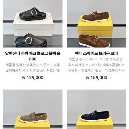
알렉산더 맥퀸 아크 클로그 블랙 슬
펜디 스웨이드 브라운 로퍼
리퍼
제품명 :펜디 스웨이드 브라운 로퍼공장 :-
제품명 :알렉산더 맥퀸 아크 클로그 블랙
럭셔리 계열 스니커즈는 메이저 공장에서
슬리퍼공장 :-럭셔리 계열 스니커즈는 메
취급되는 모델 많이 없습니다.그래서 전문
이저 공장에서 취급되는 모델 많이 없습니
적으로 취급하는 공장과제가 현지에서 직
129,000
159,000
다.그래서 전문적으로 취급하는 공장과제
접 발품 팔으며 체크하고 선별한 공장만
가 현지에서 직접 발품 팔으며 체크하고
선별했습니다.색감…
선별한 공장만 선별…