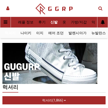
실사[QC]
레플 정보
후기
신발
옷
가방/지갑
악세사리
럭셔리
나이키
이지
에어 조던
발렌시아가
뉴발란스
럭셔리
럭셔리(1,866)