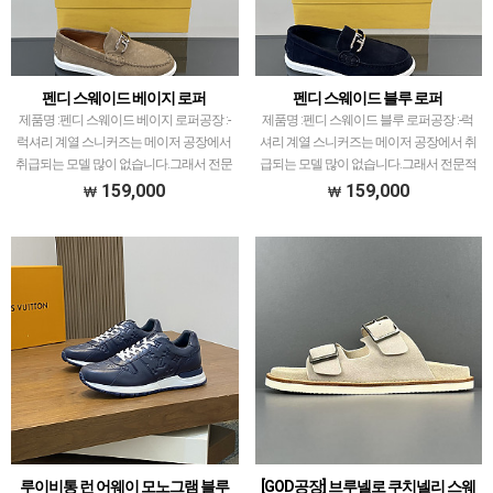
펜디 스웨이드 베이지 로퍼
펜디 스웨이드 블루 로퍼
제품명 :펜디 스웨이드 베이지 로퍼공장 :-
제품명 :펜디 스웨이드 블루 로퍼공장 :-럭
럭셔리 계열 스니커즈는 메이저 공장에서
셔리 계열 스니커즈는 메이저 공장에서 취
취급되는 모델 많이 없습니다.그래서 전문
급되는 모델 많이 없습니다.그래서 전문적
적으로 취급하는 공장과제가 현지에서 직
으로 취급하는 공장과제가 현지에서 직접
159,000
159,000
접 발품 팔으며 체크하고 선별한 공장만
발품 팔으며 체크하고 선별한 공장만 선별
선별했습니다.색감…
했습니다.색감 …
루이비통 런 어웨이 모노그램 블루
[GOD공장] 브루넬로 쿠치넬리 스웨