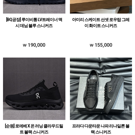
[BQ공장] 루이비통 LV트레이너 맥
아미리 스케이트 선셋 로우탑 그레
시 데님 블루 스니커즈
이 화이트 스니커즈
190,000
155,000
[순원] 로에베 X 온 러닝 클라우드틸
프라다 다운타운 나파 리나일론 블
트 블랙 스니커즈
랙 스니커즈