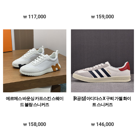
117,000
159,000
에르메스 바운싱 카프스킨 스웨이
[R공장] 아디다스 X 구찌 가젤 화이
드 블랑 스니커즈
트 스니커즈
158,000
146,000