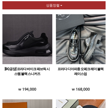
상품정렬
[BQ공장] 프라다 바이크 패브릭 시
프라다 디아파종 오페크 레더 블랙
스템 블랙 스니커즈
레이스업
194,000
168,000