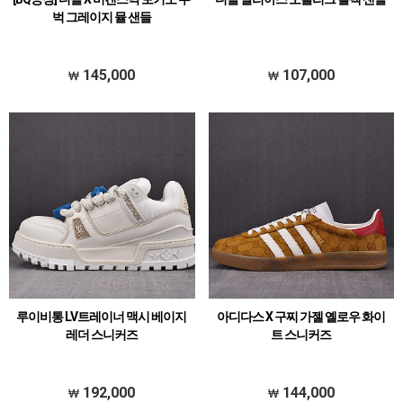
벅 그레이지 뮬 샌들
145,000
107,000
루이비통 LV트레이너 맥시 베이지
아디다스 X 구찌 가젤 옐로우 화이
레더 스니커즈
트 스니커즈
192,000
144,000