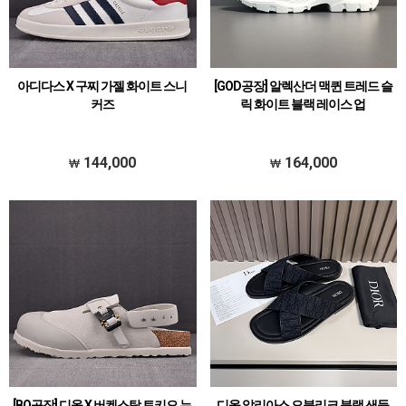
아디다스 X 구찌 가젤 화이트 스니
[GOD공장] 알렉산더 맥퀸 트레드 슬
커즈
릭 화이트 블랙 레이스 업
144,000
164,000
[BQ공장] 디올 X 버켄스탁 토키오 누
디올 알리아스 오블리크 블랙 샌들