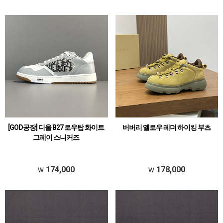
[GOD공장] 디올 B27 로우탑 화이트
버버리 옐로우 레더 하이킹 부츠
그레이 스니커즈
174,000
178,000