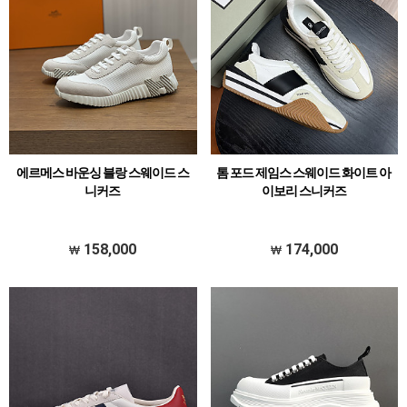
에르메스 바운싱 블랑 스웨이드 스
톰 포드 제임스 스웨이드 화이트 아
니커즈
이보리 스니커즈
158,000
174,000