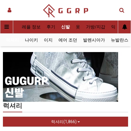
실사[QC]
레플 정보
후기
신발
옷
가방/지갑
악세사리
럭셔리
나이키
이지
에어 조던
발렌시아가
뉴발란스
럭셔리
럭셔리(1,866)