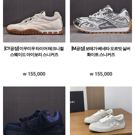
[CY공장] 미우미우 타이어 테크니컬
[M공장] 보테가 베네타 오르빗 실버
스웨이드 아이보리 스니커즈
화이트 스니커즈
155,000
155,000