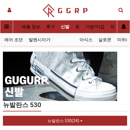
실사[QC]
레플 정보
후기
신발
옷
가방/지갑
악세사리
에어 조던
발렌시아가
뉴발란스
아식스
살로몬
미하라
뉴발란스 530
뉴발란스 530(24)