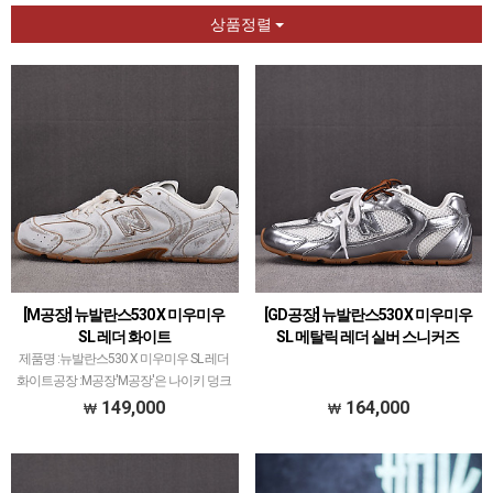
상품정렬
[M공장] 뉴발란스530 X 미우미우
[GD공장] 뉴발란스530 X 미우미우
SL 레더 화이트
SL 메탈릭 레더 실버 스니커즈
제품명 :뉴발란스530 X 미우미우 SL 레더
화이트공장 :M공장'M공장'은 나이키 덩크
로우 35주년 기념으로 시작해서많은 모델
149,000
164,000
생산했습니다.덩크 로우 모델이 메인이지
만지금 25년도 시점으로 럭셔리 계열 및
다양한…