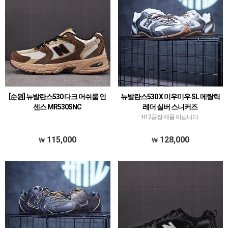
[순원] 뉴발란스530 다크 머쉬룸 인
뉴발란스530 X 미우미우 SL 메탈릭
센스 MR530SNC
레더 실버 스니커즈
H12공장 제품 아닙니다.
115,000
128,000