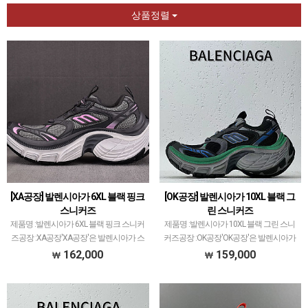
상품정렬
[XA공장] 발렌시아가 6XL 블랙 핑크
[OK공장] 발렌시아가 10XL 블랙 그
스니커즈
린 스니커즈
제품명 :발렌시아가 6XL 블랙 핑크 스니커
제품명 :발렌시아가 10XL 블랙 그린 스니
즈공장 :XA공장'XA공장'은 발렌시아가 스
커즈공장 :OK공장'OK공장'은 발렌시아가
니커즈 전문적으로 취급하고 있습니
스니커즈 전문적으로 취급하고 있습니다.
162,000
159,000
다.ZH공장이 키운 제2의 공장이라는 말도
이지350V2 모델로 PK공장과 G5공장이 비
있는데요.지금 25년도 시점으로 XA공장
등대등한것처럼ZH공장과 OK공장 또한
이 발렌시아가 …
그랬으나 …