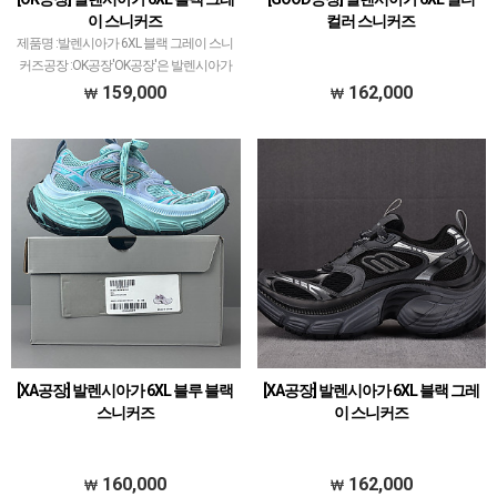
이 스니커즈
컬러 스니커즈
제품명 :발렌시아가 6XL 블랙 그레이 스니
커즈공장 :OK공장'OK공장'은 발렌시아가
스니커즈 전문적으로 취급하고 있습니다.
159,000
162,000
이지350V2 모델로 PK공장과 G5공장이 비
등대등한것처럼ZH공장과 OK공장 또한
그랬으나 …
[XA공장] 발렌시아가 6XL 블루 블랙
[XA공장] 발렌시아가 6XL 블랙 그레
스니커즈
이 스니커즈
160,000
162,000