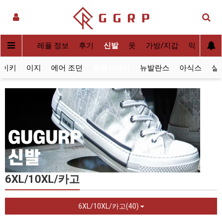
실사[QC]
레플 정보
후기
신발
옷
가방/지갑
악세사리
나이키
이지
에어 조던
발렌시아가
뉴발란스
아식스
살
6XL/10XL/카고
6XL/10XL/카고(40)