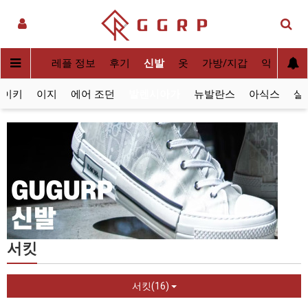
실사[QC]
레플 정보
후기
신발
옷
가방/지갑
악세사리
나이키
이지
에어 조던
발렌시아가
뉴발란스
아식스
살
서킷
서킷(16)