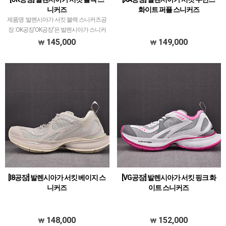
니커즈
화이트 퍼플 스니커즈
제품명 :발렌시아가 서킷 블랙 스니커즈공
장 :OK공장'OK공장'은 발렌시아가 스니커
즈 전문적으로 취급하고 있습니다.이지
145,000
149,000
350V2 모델로 PK공장과 G5공장이 비등대
등한것처럼ZH공장과 OK공장 또한 그랬
으나 지금은 O…
[I8공장] 발렌시아가 서킷 베이지 스
[VG공장] 발렌시아가 서킷 핑크 화
니커즈
이트 스니커즈
148,000
152,000