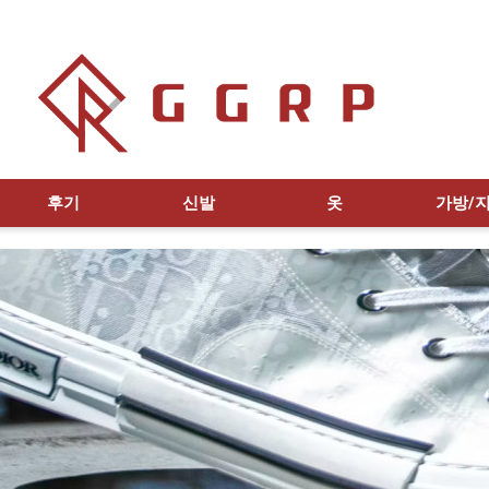
후기
신발
옷
가방/