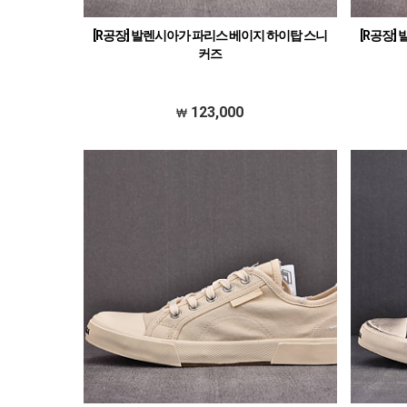
[R공장] 발렌시아가 파리스 베이지 하이탑 스니
[R공장]
커즈
123,000