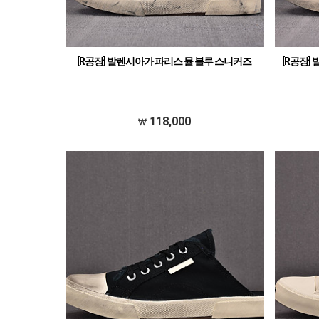
[R공장] 발렌시아가 파리스 뮬 블루 스니커즈
[R공장]
118,000