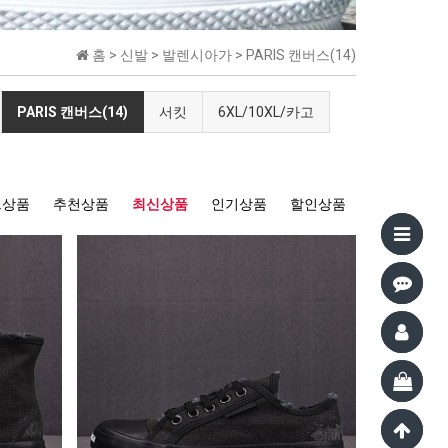
홈 >
신발
>
발렌시아가
>
PARIS 캔버스(14)
PARIS 캔버스(14)
서킷
6XL/10XL/카고
트상품
추천상품
최신상품
인기상품
할인상품