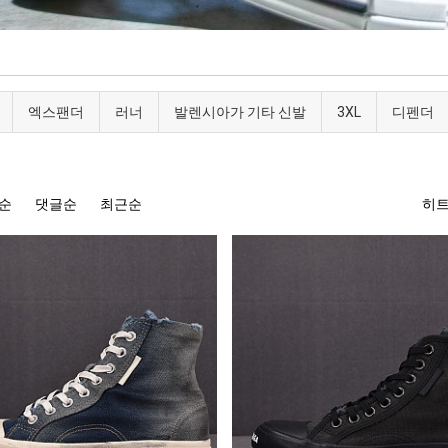
엑스팬더
러너
발렌시아가 기타 신발
3XL
디펜더
순
댓글순
최근순
히