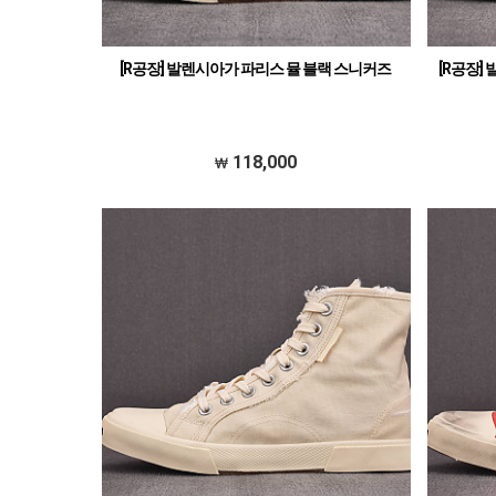
[R공장] 발렌시아가 파리스 뮬 블랙 스니커즈
[R공장]
118,000