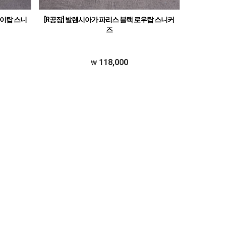
하이탑 스니
[R공장] 발렌시아가 파리스 블랙 로우탑 스니커
즈
118,000