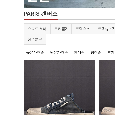
PARIS 캔버스
스피드 러너
트리플S
트랙슈즈
트랙슈즈2
상위분류
높은가격순
낮은가격순
판매순
평점순
후기