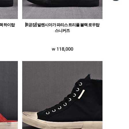
블랙 하이탑
[R공장] 발렌시아가 파리스 트리플 블랙 로우탑
스니커즈
118,000