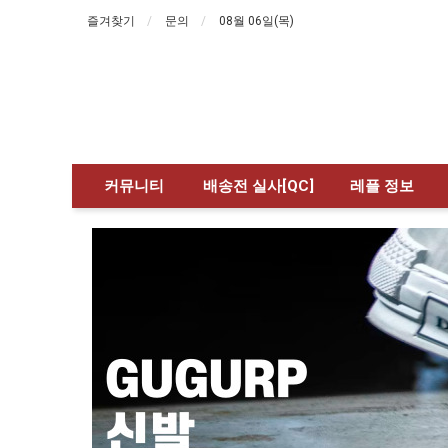
즐겨찾기
문의
08월 06일(목)
커뮤니티
배송전 실사[QC]
레플 정보