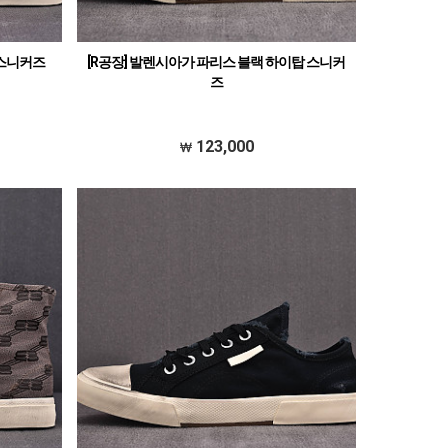
 스니커즈
[R공장] 발렌시아가 파리스 블랙 하이탑 스니커
즈
123,000