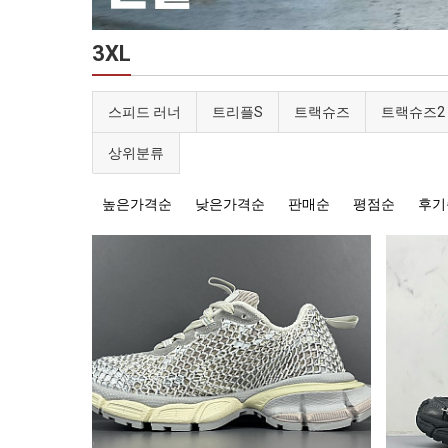
3XL
스피드 러너
트리플S
트랙슈즈
트랙슈즈2
상위분류
높은가격순
낮은가격순
판매순
평점순
후기