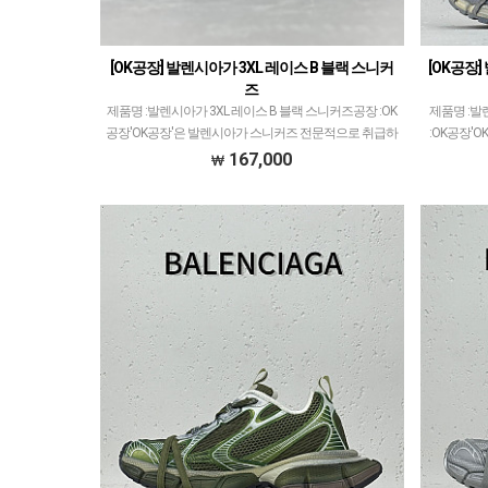
[OK공장] 발렌시아가 3XL 레이스 B 블랙 스니커
[OK공장
즈
제품명 :발렌시아가 3XL 레이스 B 블랙 스니커즈공장 :OK
제품명 :발
공장'OK공장'은 발렌시아가 스니커즈 전문적으로 취급하
:OK공장'
고 있습니다.이지350V2 모델로 PK공장과 G5공장이 비등
급하고 있습
167,000
대등한것처럼ZH공장과 OK공장 또한 그랬으…
비등대등