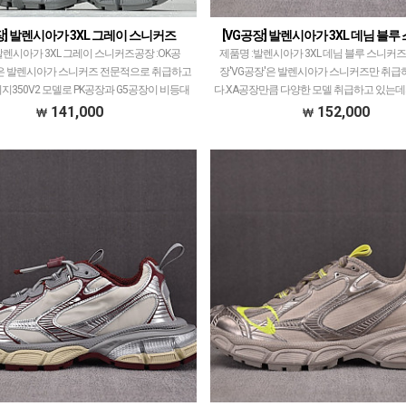
장] 발렌시아가 3XL 그레이 스니커즈
[VG공장] 발렌시아가 3XL 데님 블
발렌시아가 3XL 그레이 스니커즈공장 :OK공
제품명 :발렌시아가 3XL 데님 블루 스니커즈
'은 발렌시아가 스니커즈 전문적으로 취급하고
장'VG공장'은 발렌시아가 스니커즈만 취급
지350V2 모델로 PK공장과 G5공장이 비등대
다.XA공장만큼 다양한 모델 취급하고 있는데
ZH공장과 OK공장 또한 그랬으나 지금은…
시점으로 XA공장과 퀄리티 동급이면서 일
141,000
152,000