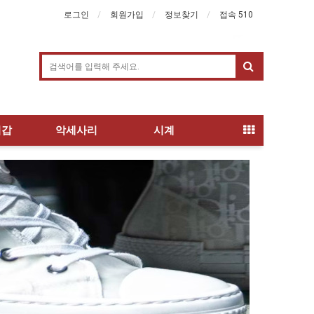
로그인
회원가입
정보찾기
접속 510
지갑
악세사리
시계