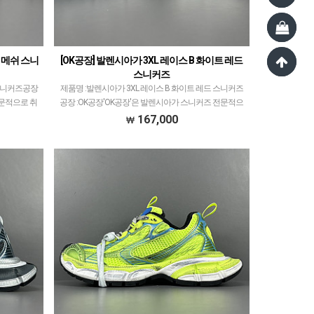
인 메쉬 스니
[OK공장] 발렌시아가 3XL 레이스 B 화이트 레드
스니커즈
 스니커즈공장
제품명 :발렌시아가 3XL 레이스 B 화이트 레드 스니커즈
전문적으로 취
공장 :OK공장'OK공장'은 발렌시아가 스니커즈 전문적으
과 G5공장이
로 취급하고 있습니다.이지350V2 모델로 PK공장과 G5공
167,000
한 그랬…
장이 비등대등한것처럼ZH공장과 OK공장 또한…