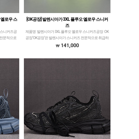
루 옐로우 스
[OK공장] 발렌시아가 3XL 플루오 옐로우 스니커
즈
우 스니커즈공
제품명 :발렌시아가 3XL 플루오 옐로우 스니커즈공장 :OK
즈 전문적으로
공장'OK공장'은 발렌시아가 스니커즈 전문적으로 취급하
장과 G5공장
고 있습니다.이지350V2 모델로 PK공장과 G5공장이 비등
141,000
또한 그…
대등한것처럼ZH공장과 OK공장 또한 그랬으나…