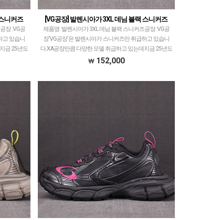
루 스니커즈
[VG공장] 발렌시아가 3XL 데님 블랙 스니커즈
공장 :VG공
제품명 :발렌시아가 3XL 데님 블랙 스니커즈공장 :VG공
하고 있습니
장'VG공장'은 발렌시아가 스니커즈만 취급하고 있습니
지금 25년도
다.XA공장만큼 다양한 모델 취급하고 있는데지금 25년도
부 아쉬운…
시점으로 XA공장과 퀄리티 동급이면서 일부 아쉬운…
152,000