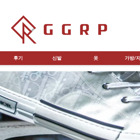
후기
신발
옷
가방/