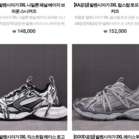
 발렌시아가 3XL 나일론 패널 베이지 브
[XA공장] 발렌시아가 3XL 립스탑 토프
라운 스니커즈
커즈
렌시아가 3XL 나일론 패널 베이지 브라운 스니
제품명 :발렌시아가 3XL 립스탑 토프 네온
VG공장'VG공장'은 발렌시아가 스니커즈만 취
:XA공장'XA공장'은 발렌시아가 스니커즈 
니다.XA공장만큼 다양한 모델 취급하고 있는
급하고 있습니다.ZH공장이 키운 제2의 공
148,000
152,000
5년도 시점으로 XA공장과 퀄리티 동급이…
있는데요.지금 25년도 시점으로 XA공장
] 발렌시아가 3XL 익스트림 레이스 로고
[GOOD공장] 발렌시아가 3XL 레이스 