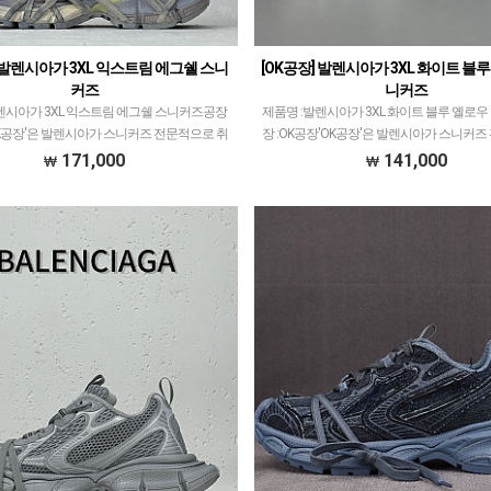
] 발렌시아가 3XL 익스트림 에그쉘 스니
[OK공장] 발렌시아가 3XL 화이트 블
커즈
니커즈
렌시아가 3XL 익스트림 에그쉘 스니커즈공장
제품명 :발렌시아가 3XL 화이트 블루 옐로
OK공장'은 발렌시아가 스니커즈 전문적으로 취
장 :OK공장'OK공장'은 발렌시아가 스니커
니다.이지350V2 모델로 PK공장과 G5공장이
취급하고 있습니다.이지350V2 모델로 PK공
171,000
141,000
한것처럼ZH공장과 OK공장 또한 그랬으…
이 비등대등한것처럼ZH공장과 OK공장 