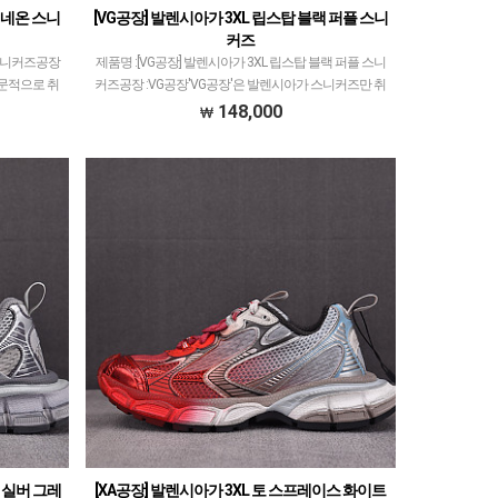
 네온 스니
[VG공장] 발렌시아가 3XL 립스탑 블랙 퍼플 스니
커즈
 스니커즈공장
제품명 :[VG공장] 발렌시아가 3XL 립스탑 블랙 퍼플 스니
전문적으로 취
커즈공장 :VG공장'VG공장'은 발렌시아가 스니커즈만 취
장이라는 말도
급하고 있습니다.XA공장만큼 다양한 모델 취급하고 있는
148,000
이 발렌…
데지금 25년도 시점으로 XA공장과 퀄리티 동…
B 실버 그레
[XA공장] 발렌시아가 3XL 토 스프레이스 화이트