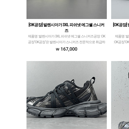
[OK공장] 발렌시아가 3XL 피쉬넷 에그쉘 스니커
[OK공장]
즈
제품명 :발렌시아가 3XL 피쉬넷 에그쉘 스니커즈공장 :OK
제품명 :
공장'OK공장'은 발렌시아가 스니커즈 전문적으로 취급하
:OK공장'
고 있습니다.이지350V2 모델로 PK공장과 G5공장이 비등
급하고 있습
167,000
대등한것처럼ZH공장과 OK공장 또한 그랬으나…
비등대등