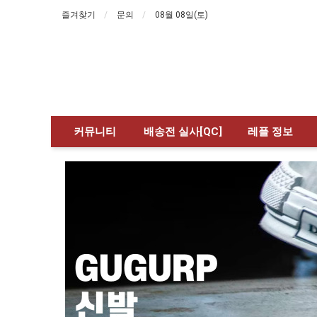
즐겨찾기
문의
08월 08일(토)
커뮤니티
배송전 실사[QC]
레플 정보