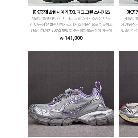
[OK공장] 발렌시아가 3XL 다크 그린 스니커즈
[OK공
제품명 :발렌시아가 3XL 다크 그린 스니커즈공장 :OK공
제품명 :
장'OK공장'은 발렌시아가 스니커즈 전문적으로 취급하고
장'OK공장
있습니다.이지350V2 모델로 PK공장과 G5공장이 비등대
있습니다.이
등한것처럼ZH공장과 OK공장 또한 그랬으나 지…
등한것처럼
141,000