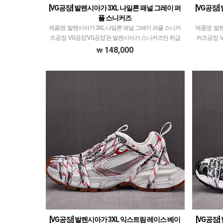
[VG공장] 발렌시아가 3XL 나일론 패널 그레이 퍼
[VG공장]
플 스니커즈
제품명 :발렌시아가 3XL 나일론 패널 그레이 퍼플 스니커
제품명 :발
즈공장 :VG공장'VG공장'은 발렌시아가 스니커즈만 취급
커즈공장 :
하고 있습니다.XA공장만큼 다양한 모델 취급하고 있는데
급하고 있습
148,000
지금 25년도 시점으로 XA공장과 퀄리티 동급이면…
데지금 2
[VG공장] 발렌시아가 3XL 익스트림 레이스 베이
[VG공장