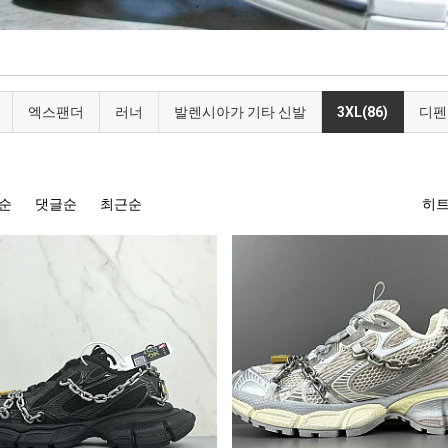
엑스팬더
러너
발렌시아가 기타 신발
3XL(86)
디펜
순
댓글순
최근순
히