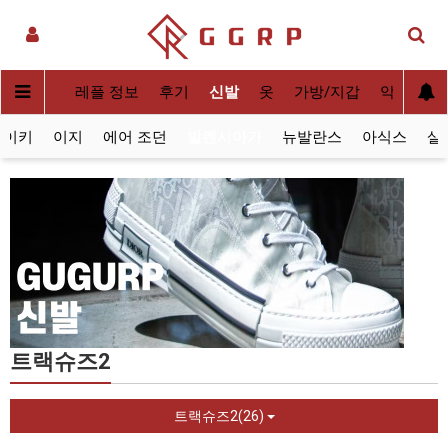
실사[QC]
레플 정보
후기
신발
옷
가방/지갑
악세사리
나이키
이지
에어 조던
발렌시아가
뉴발란스
아식스
살
트랙슈즈2
트랙슈즈2(26)