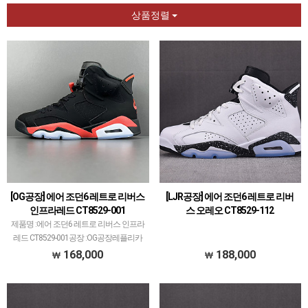
상품정렬
[OG공장] 에어 조던6 레트로 리버스
[LJR공장] 에어 조던6 레트로 리버
인프라레드 CT8529-001
스 오레오 CT8529-112
제품명 :에어 조던6 레트로 리버스 인프라
레드 CT8529-001공장 :OG공장레플리카
신발 공장에서 가장 큰 PK공장만큼 OG공
168,000
188,000
장도 꽤 크고 대표 모델 많습니다.에어 조
던과 덩크 로우, 나이키x오프화이트 콜라
보 등…