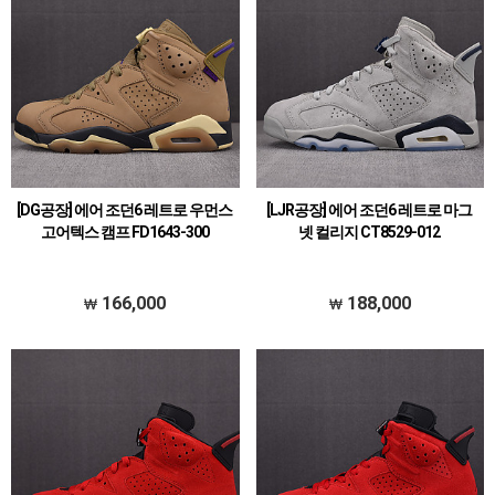
[DG공장] 에어 조던6 레트로 우먼스
[LJR공장] 에어 조던6 레트로 마그
고어텍스 캠프 FD1643-300
넷 컬리지 CT8529-012
166,000
188,000