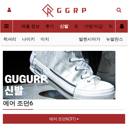
실사[QC]
레플 정보
후기
신발
옷
가방/지갑
악세사리
럭셔리
나이키
이지
에어 조던
발렌시아가
뉴발란스
에어 조던6
에어 조던6(31)