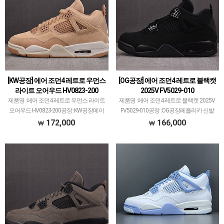
[KW공장] 에어 조던4 레트로 우먼스
[OG공장] 에어 조던4 레트로 블랙캣
라이트 오어우드 HV0823-200
2025V FV5029-010
제품명 :에어 조던4 레트로 우먼스 라이트
제품명 :에어 조던4 레트로 블랙캣 2025V
오어우드 HV0823-200공장 :KW공장메이
FV5029-010공장 :OG공장레플리카 신발
저 공장에서 취급되지 않는 개체 좋은 제
공장에서 가장 큰 PK공장만큼 OG공장도
172,000
166,000
품만 선별했습니다.제품 퀄리티는 1~2티
꽤 크고 대표 모델 많습니다.에어 조던과
어급으로 분류되며 일부 모델은 메이저 공
덩크 로우, 나이키x오프화이트 콜라보
장보다 더…
등…