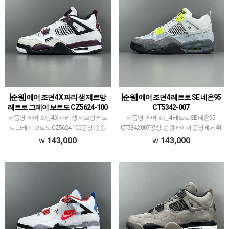
[순원] 에어 조던4 X 파리 생 제르망
[순원] 에어 조던4 레트로 SE 네온95
레트로 그레이 보르도 CZ5624-100
CT5342-007
제품명 :에어 조던4 X 파리 생 제르망 레트
제품명 :에어 조던4 레트로 SE 네온95
로 그레이 보르도 CZ5624-100공장 :순원
CT5342-007공장 :순원메이저 공장에서 취
메이저 공장에서 취급되지 않는 개체 좋은
급되지 않는 개체 좋은 제품만 선별했습니
143,000
143,000
제품만 선별했습니다.제품 퀄리티는 1~2
다.제품 퀄리티는 1~2티어급으로 분류되
티어급으로 분류되며 일부 모델은 메이저
며 일부 모델은 메이저 공장보다 더 좋은
공장…
개체 …