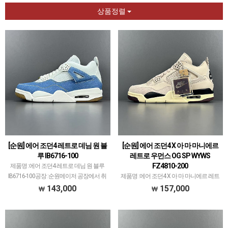
상품정렬
[순원] 에어 조던4 레트로 데님 원 블
[순원] 에어 조던4 X 아 마 마니에르
루 IB6716-100
레트로 우먼스 OG SP WYWS
FZ4810-200
제품명 :에어 조던4 레트로 데님 원 블루
IB6716-100공장 :순원메이저 공장에서 취
제품명 :에어 조던4 X 아 마 마니에르 레트
급되지 않는 개체 좋은 제품만 선별했습니
로 우먼스 OG SP WYWS FZ4810-200공장 :
143,000
157,000
다.제품 퀄리티는 1~2티어급으로 분류되
순원메이저 공장에서 취급되지 않는 개체
며 일부 모델은 메이저 공장보다 더 좋은
좋은 제품만 선별했습니다.제품 퀄리티는
개체 …
1~2티어급으로 분류되며 일부 모델은…