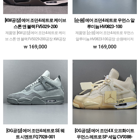
[KW공장] 에어 조던4 레트로 케이브
[순원] 에어 조던4 레트로 우먼스 알
스톤 앤 블랙 FV5029-200
루미늄 HV0823-100
제품명 :[KW공장] 에어 조던4 레트로 케이
제품명 :[순원] 에어 조던4 레트로 우먼스
브 스톤 앤 블랙 FV5029-200공장 :KW공장
알루미늄 HV0823-100공장 :순원메이저
메이저 공장에서 취급되지 않는 개체 좋은
공장에서 취급되지 않는 개체 좋은 제품만
169,000
169,000
제품만 선별했습니다.제품 퀄리티는 1~2
선별했습니다.제품 퀄리티는 1~2티어급
티어급으로 분류되며 일부 모델은 메이저
으로 분류되며 일부 모델은 메이저 공장보
…
다 더 …
[OG공장] 에어 조던4 레트로 SE 웨
[OG공장] 에어 조던4 X 오프화이트
트 시멘트 FQ7928-001
우먼스 레트로 SP 세일 CV9388-