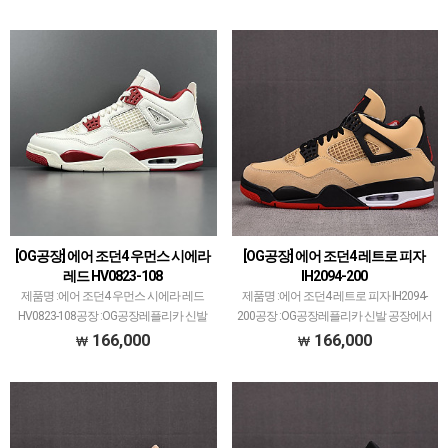
입니다.다양한 모델 많이 생산/출고되고
표 모델 많습니다.에어 조던과 덩크 로우,
있으며그 중에서 타 공장과 중복되는 모델
나이키x오프화이트 콜라보 등등 고퀄리
은 제외했습…
티로…
[OG공장] 에어 조던4 우먼스 시에라
[OG공장] 에어 조던4 레트로 피자
레드 HV0823-108
IH2094-200
제품명 :에어 조던4 우먼스 시에라 레드
제품명 :에어 조던4 레트로 피자 IH2094-
HV0823-108공장 :OG공장레플리카 신발
200공장 :OG공장레플리카 신발 공장에서
공장에서 가장 큰 PK공장만큼 OG공장도
가장 큰 PK공장만큼 OG공장도 꽤 크고 대
166,000
166,000
꽤 크고 대표 모델 많습니다.에어 조던과
표 모델 많습니다.에어 조던과 덩크 로우,
덩크 로우, 나이키x오프화이트 콜라보 등
나이키x오프화이트 콜라보 등등 고퀄리
등 고…
티로…