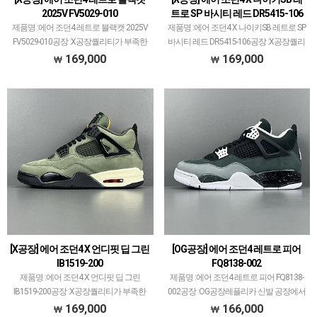
2025V FV5029-010
트로 SP 바시티 레드 DR5415-106
제품명 :에어 조던4 레트로 블랙캣 2025V
제품명 :에어 조던4 X 나이키SB 레트로 SP
FV5029-010공장 :X공장퀄리티가 부족한
바시티 레드 DR5415-106공장 :X공장퀄리
건 아닌데 아직까지 대표 모델 없는 공장
티가 부족한건 아닌데 아직까지 대표 모델
169,000
169,000
입니다.다양한 모델 많이 생산/출고되고
없는 공장입니다.다양한 모델 많이 생산/
있으며그 중에서 타 공장과 중복되는 모델
출고되고 있으며그 중에서 타 공장과 중
은 제…
복…
[X공장] 에어 조던4 X 언디핏 딥 그린
[OG공장] 에어 조던4 레트로 피어
IB1519-200
FQ8138-002
제품명 :에어 조던4 X 언디핏 딥 그린
제품명 :에어 조던4 레트로 피어 FQ8138-
IB1519-200공장 :X공장퀄리티가 부족한
002공장 :OG공장레플리카 신발 공장에서
건 아닌데 아직까지 대표 모델 없는 공장
가장 큰 PK공장만큼 OG공장도 꽤 크고 대
169,000
166,000