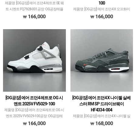
100
제품명 :[OG공장] 에어 조던4 레트로 SE 웨
트 시멘트 FQ7928-001공장 :OG공장레플
제품명 :[OG공장] 에어 조던4 X 오프화이
리카 신발 공장에서 가장 큰 PK공장만큼
트 우먼스 레트로 SP 세일 CV9388-100공
166,000
166,000
OG공장도 꽤 크고 대표 모델 많습니다.에
장 :OG공장레플리카 신발 공장에서 가장
어 조던과 덩크 로우, 나이키x오프화이…
큰 PK공장만큼 OG공장도 꽤 크고 대표 모
델 많습니다.에어 조던과 덩크 로우, …
[OG공장] 에어 조던4 레트로 OG 시
[OG공장] 에어 조던4 X 나이젤 실베
멘트 2025V FV5029-100
스터 RM SP 드라이브웨이
HF4334-004
제품명 :[OG공장] 에어 조던4 레트로 OG 시
멘트 2025V FV5029-100공장 :OG공장레
제품명 :[OG공장] 에어 조던4 X 나이젤 실
플리카 신발 공장에서 가장 큰 PK공장만
베스터 RM SP 드라이브웨이 HF4334-004
166,000
168,000
큼 OG공장도 꽤 크고 대표 모델 많습니다.
공장 :OG공장레플리카 신발 공장에서 가
에어 조던과 덩크 로우, 나이키x오…
장 큰 PK공장만큼 OG공장도 꽤 크고 대표