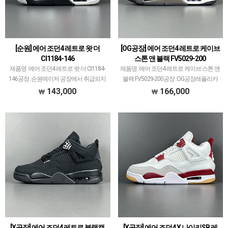
[순원] 에어 조던4 레트로 왓 더
[OG공장] 에어 조던4 레트로 케이브
CI1184-146
스톤 앤 블랙 FV5029-200
제품명 :에어 조던4 레트로 왓 더 CI1184-
제품명 :에어 조던4 레트로 케이브 스톤 앤
146공장 :순원메이저 공장에서 취급되지
블랙 FV5029-200공장 :OG공장레플리카
않는 개체 좋은 제품만 선별했습니다.제품
신발 공장에서 가장 큰 PK공장만큼 OG공
143,000
166,000
퀄리티는 1~2티어급으로 분류되며 일부
장도 꽤 크고 대표 모델 많습니다.에어 조
모델은 메이저 공장보다 더 좋은 개체 출
던과 덩크 로우, 나이키x오프화이트 콜라
고될 …
보…
[X공장] 에어 조던4 레트로 블랙캣
[X공장] 에어 조던4 X 나이키SB 레