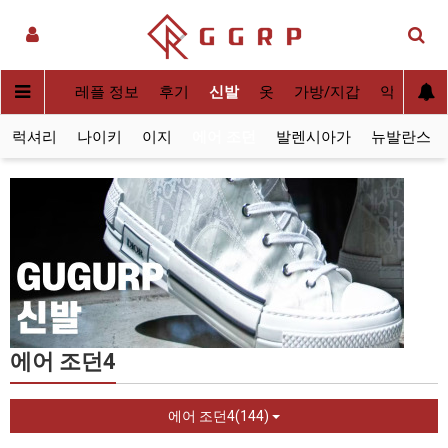
실사[QC]
레플 정보
후기
신발
옷
가방/지갑
악세사리
럭셔리
나이키
이지
에어 조던
발렌시아가
뉴발란스
에어 조던4
에어 조던4(144)