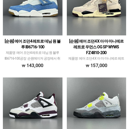
[순원] 에어 조던4 레트로 데님 원 블
[순원] 에어 조던4 X 아 마 마니에르
루 IB6716-100
레트로 우먼스 OG SP WYWS
FZ4810-200
제품명 :에어 조던4 레트로 데님 원 블루
IB6716-100공장 :순원메이저 공장에서 취
제품명 :에어 조던4 X 아 마 마니에르 레트
급되지 않는 개체 좋은 제품만 선별했습니
로 우먼스 OG SP WYWS FZ4810-200공장 :
143,000
157,000
다.제품 퀄리티는 1~2티어급으로 분류되
순원메이저 공장에서 취급되지 않는 개체
며 일부 모델은 메이저 공장보다 더 좋은
좋은 제품만 선별했습니다.제품 퀄리티는
개체 …
1~2티어급으로 분류되며 일부 모델은…