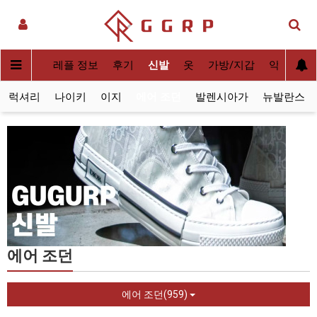
실사[QC]
레플 정보
후기
신발
옷
가방/지갑
악세사리
럭셔리
나이키
이지
에어 조던
발렌시아가
뉴발란스
에어 조던
에어 조던(959)