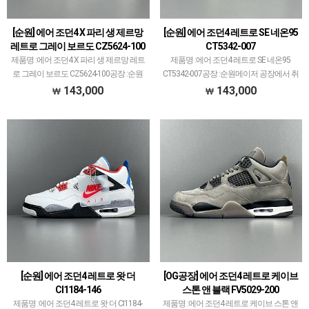
[순원] 에어 조던4 X 파리 생 제르망
[순원] 에어 조던4 레트로 SE 네온95
레트로 그레이 보르도 CZ5624-100
CT5342-007
제품명 :에어 조던4 X 파리 생 제르망 레트
제품명 :에어 조던4 레트로 SE 네온95
로 그레이 보르도 CZ5624-100공장 :순원
CT5342-007공장 :순원메이저 공장에서 취
메이저 공장에서 취급되지 않는 개체 좋은
급되지 않는 개체 좋은 제품만 선별했습니
143,000
143,000
제품만 선별했습니다.제품 퀄리티는 1~2
다.제품 퀄리티는 1~2티어급으로 분류되
티어급으로 분류되며 일부 모델은 메이저
며 일부 모델은 메이저 공장보다 더 좋은
공장…
개체 …
[순원] 에어 조던4 레트로 왓 더
[OG공장] 에어 조던4 레트로 케이브
CI1184-146
스톤 앤 블랙 FV5029-200
제품명 :에어 조던4 레트로 왓 더 CI1184-
제품명 :에어 조던4 레트로 케이브 스톤 앤