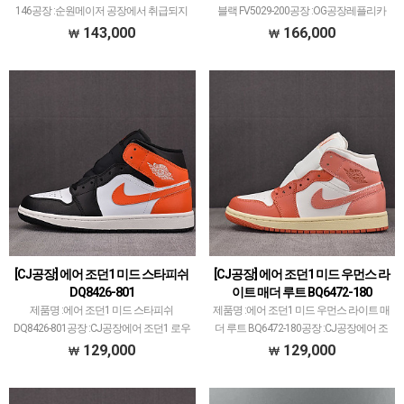
146공장 :순원메이저 공장에서 취급되지
블랙 FV5029-200공장 :OG공장레플리카
않는 개체 좋은 제품만 선별했습니다.제품
신발 공장에서 가장 큰 PK공장만큼 OG공
143,000
166,000
퀄리티는 1~2티어급으로 분류되며 일부
장도 꽤 크고 대표 모델 많습니다.에어 조
모델은 메이저 공장보다 더 좋은 개체 출
던과 덩크 로우, 나이키x오프화이트 콜라
고될 …
보…
[CJ공장] 에어 조던1 미드 스타피쉬
[CJ공장] 에어 조던1 미드 우먼스 라
DQ8426-801
이트 매더 루트 BQ6472-180
제품명 :에어 조던1 미드 스타피쉬
제품명 :에어 조던1 미드 우먼스 라이트 매
DQ8426-801공장 :CJ공장에어 조던1 로우
더 루트 BQ6472-180공장 :CJ공장에어 조
와 미드는협업(콜라보)모델 제외한 나머
던1 로우와 미드는협업(콜라보)모델 제외
129,000
129,000
지메이저 공장에서 생산되는 모델 거의 없
한 나머지메이저 공장에서 생산되는 모델
습니다.CJ공장에서 에어 조던1 로우와 미
거의 없습니다.CJ공장에서 에어 조던1 로
드 메인으로 …
우와…