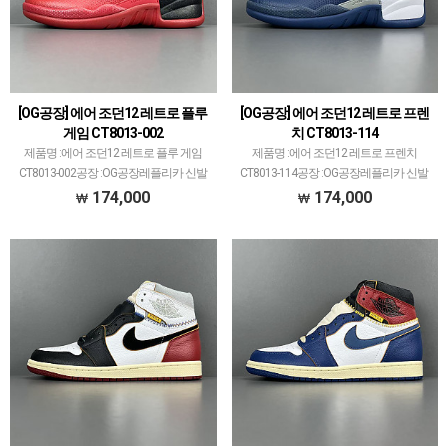
[OG공장] 에어 조던12 레트로 플루
[OG공장] 에어 조던12 레트로 프렌
게임 CT8013-002
치 CT8013-114
제품명 :에어 조던12 레트로 플루 게임
제품명 :에어 조던12 레트로 프렌치
CT8013-002공장 :OG공장레플리카 신발
CT8013-114공장 :OG공장레플리카 신발
공장에서 가장 큰 PK공장만큼 OG공장도
공장에서 가장 큰 PK공장만큼 OG공장도
174,000
174,000
꽤 크고 대표 모델 많습니다.에어 조던과
꽤 크고 대표 모델 많습니다.에어 조던과
덩크 로우, 나이키x오프화이트 콜라보 등
덩크 로우, 나이키x오프화이트 콜라보 등
등 고…
등 고퀄리…