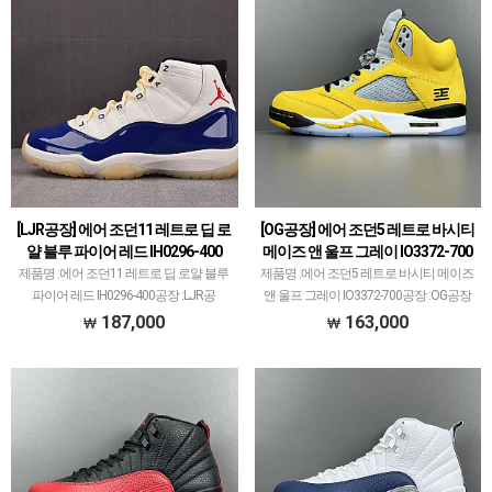
[LJR공장] 에어 조던11 레트로 딥 로
[OG공장] 에어 조던5 레트로 바시티
얄 블루 파이어 레드 IH0296-400
메이즈 앤 울프 그레이 IO3372-700
제품명 :에어 조던11 레트로 딥 로얄 블루
제품명 :에어 조던5 레트로 바시티 메이즈
파이어 레드 IH0296-400공장 :LJR공
앤 울프 그레이 IO3372-700공장 :OG공장
장'LJR공장'은 에어 조던 메인으로 하여 국
레플리카 신발 공장에서 가장 큰 PK공장
187,000
163,000
내외 인기 매우 많은 공장입니다.디테일한
만큼 OG공장도 꽤 크고 대표 모델 많습니
퀄리티를 보여줘 1티어 공장으로 자리
다.에어 조던과 덩크 로우, 나이키x오프화
잡…
이…