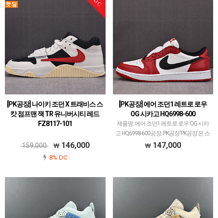
DC
[PK공장] 나이키 조던 X 트래비스 스
[PK공장] 에어 조던1 레트로 로우
캇 점프맨 잭 TR 유니버시티 레드
OG 시카고 HQ6998-600
FZ8117-101
제품명 :에어 조던1 레트로 로우 OG 시카
고 HQ6998-600공장 :PK공장'PK공장'은 스
니커즈 메이저 공장중에서 가장 큰 규모를
146,000
147,000
159,000
가진 공장입니다.다양한 브랜드, 많은 모
8% DC
델 취급하고 있으며퀄리티 1~1.5티어급…