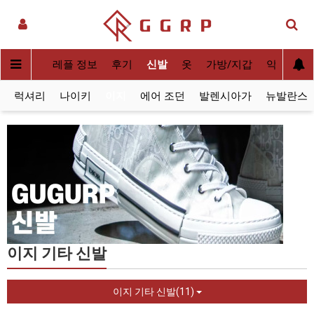
실사[QC]
레플 정보
후기
신발
옷
가방/지갑
악세사리
럭셔리
나이키
이지
에어 조던
발렌시아가
뉴발란스
이지 기타 신발
이지 기타 신발(11)