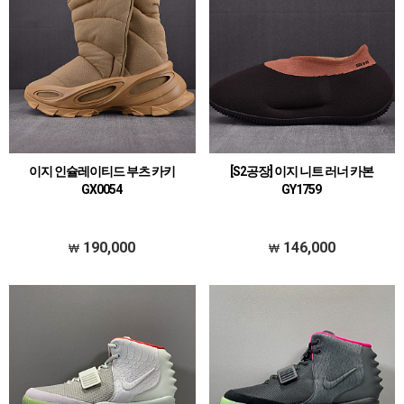
이지 인슐레이티드 부츠 카키
[S2공장] 이지 니트 러너 카본
GX0054
GY1759
190,000
146,000