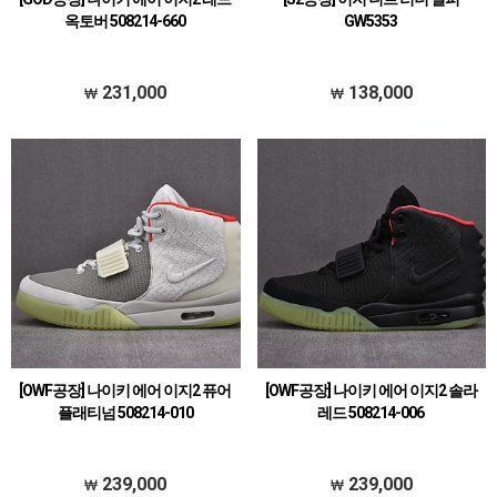
옥토버 508214-660
GW5353
231,000
138,000
[OWF공장] 나이키 에어 이지2 퓨어
[OWF공장] 나이키 에어 이지2 솔라
플래티넘 508214-010
레드 508214-006
239,000
239,000