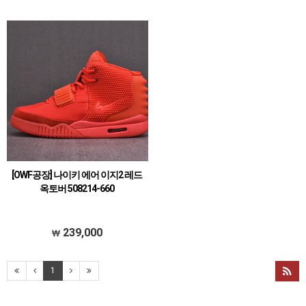
[OWF공장] 나이키 에어 이지2 레드
옥토버 508214-660
239,000
1