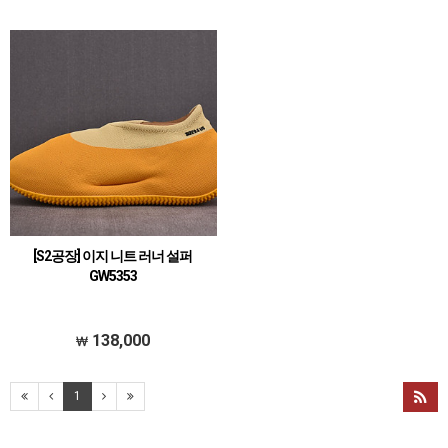
[S2공장] 이지 니트 러너 설퍼
GW5353
138,000
1