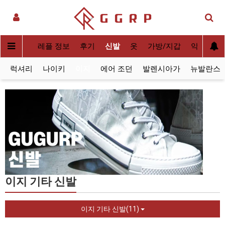
실사[QC]
레플 정보
후기
신발
옷
가방/지갑
악세사리
럭셔리
나이키
이지
에어 조던
발렌시아가
뉴발란스
이지 기타 신발
이지 기타 신발(11)