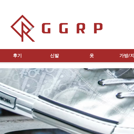
후기
신발
옷
가방/