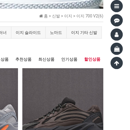
홈 >
신발
>
이지
>
이지 700 V2(6)
 러너
이지 슬라이드
노마드
이지 기타 신발
트상품
추천상품
최신상품
인기상품
할인상품