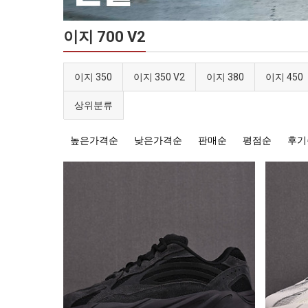
이지 700 V2
이지 350
이지 350 V2
이지 380
이지 450
상위분류
높은가격순
낮은가격순
판매순
평점순
후기