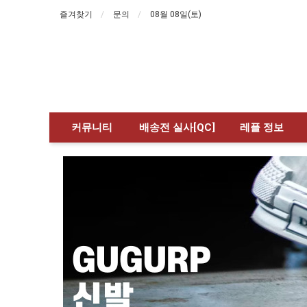
즐겨찾기
문의
08월 08일(토)
커뮤니티
배송전 실사[QC]
레플 정보