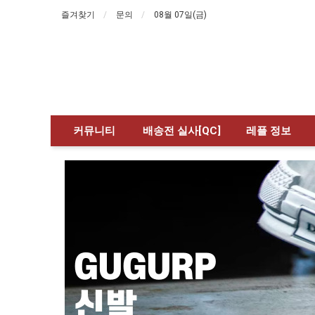
즐겨찾기
문의
08월 07일(금)
커뮤니티
배송전 실사[QC]
레플 정보