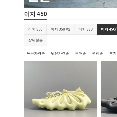
이지 450
이지 350
이지 350 V2
이지 380
이지 450(
상위분류
높은가격순
낮은가격순
판매순
평점순
후기