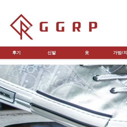
후기
신발
옷
가방/