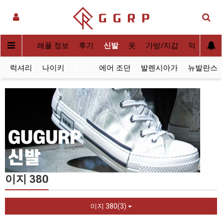
실사[QC]
레플 정보
후기
신발
옷
가방/지갑
악세사리
럭셔리
나이키
이지
에어 조던
발렌시아가
뉴발란스
이지 380
이지 380(3)