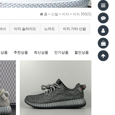
홈 >
신발
>
이지
>
이지 350(5)
 러너
이지 슬라이드
노마드
이지 기타 신발
트상품
추천상품
최신상품
인기상품
할인상품