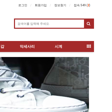
로그인
회원가입
정보찾기
접속 549 (
2
)
지갑
악세사리
시계