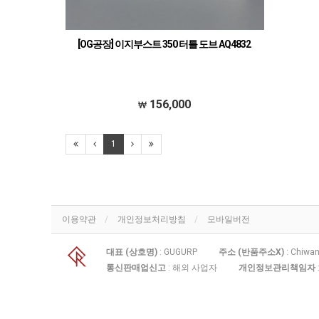
[OG공장] 이지부스트 350 터틀 도브 AQ4832
156,000
1
이용약관
개인정보처리방침
모바일버전
대표 (상호명)
: GUGURP
주소 (반품주소X)
: Chiwan
통신판매업신고
: 해외 사업자
개인정보관리책임자