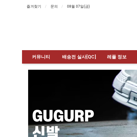
즐겨찾기
문의
08월 07일(금)
커뮤니티
배송전 실사[QC]
레플 정보