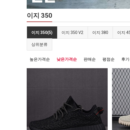
이지 350
이지 350(5)
이지 350 V2
이지 380
이지 4
상위분류
높은가격순
낮은가격순
판매순
평점순
후기