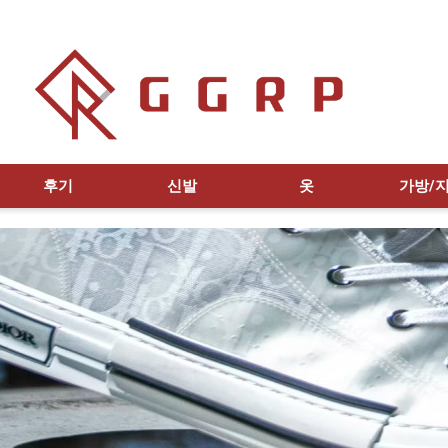
후기
신발
옷
가방/