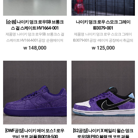
[순원] 나이키 덩크 로우SB 브롱크
나이키 덩크 로우 스모크 그레이
스 걸 스케이트 HV1664-001
IB3079-001
제품명 :나이키 덩크 로우SB 브롱크스 걸
제품명 :나이키 덩크 로우 스모크 그레이
스케이트 HV1664-001공장 :순원메이저
IB3079-001공장 :-메이저 공장에서 취급되
공장에서 취급되지 않는 개체 좋은 제품만
지 않는 개체 좋은 제품만 선별했습니다.
148,000
125,000
선별했습니다.제품 퀄리티는 1~2티어급
제품 퀄리티는 1~2티어급으로 분류되며
으로 분류되며 일부 모델은 메이저 공장보
일부 모델은 메이저 공장보다 더 좋은 개
다 더 좋…
체 출고…
[OWF공장] 나이키 에어 포스1 로우
[S2공장] 나이키 X 헤일리 윌슨 덩크
코비 코트 퍼플 IB0018-500
로우SB PRO 블랙 앤 코트 퍼플