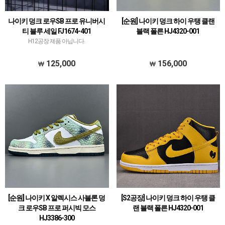
나이키 덩크 로우SB 프로 유니버시
[순원] 나이키 덩크 하이 우탱 클랜
티 블루 세일 FJ1674-401
블랙 폴른 HJ4320-001
H12공장 제품 아닙니다.
125,000
156,000
[순원] 나이키 X 알렉시스 사블론 덩
[S2공장] 나이키 덩크 하이 우탱 클
크 로우SB 프로 퍼시빅 모스
랜 블랙 폴른 HJ4320-001
HJ3386-300