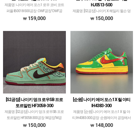
HJ0513-500
제품명 :나이키 에어 포스1 로우 코비 코트
퍼플 IB0018-500공장 :OWF공장'OWF공
제품명 :[S2공장] 나이키 X 헤일리 윌슨 덩
장'은 나이키x오프화이트 콜라보 전문으
크 로우SB PRO 블랙 앤 코트 퍼플 HJ0513-
159,000
150,000
로하여다양한 모델도 취급되고 있습니다.
500공장 :S2공장'S2공장'은 나이키 코비
국내외 인기 많은 공장이며 메이저 공장이
모델 1티어라 보면 됩니다.OG공장, KW공
아닌 …
장, STAR공장 등등 타 …
[S2공장] 나이키 덩크 로우SB 프로
[순원] 나이키 에어 포스1 X 릴 야티
토르말린 HF3058-300
IH4383-300
제품명 :[S2공장] 나이키 덩크 로우SB 프로
제품명 :[순원] 나이키 에어 포스1 X 릴 야
토르말린 HF3058-300공장 :M공장'M공
티 IH4383-300공장 :순원메이저 공장에서
장'은 나이키 덩크 로우 35주년 기념으로
취급되지 않는 개체 좋은 제품만 선별했습
150,000
148,000
시작해서많은 모델 생산했습니다.덩크 로
니다.제품 퀄리티는 1~2티어급으로 분류