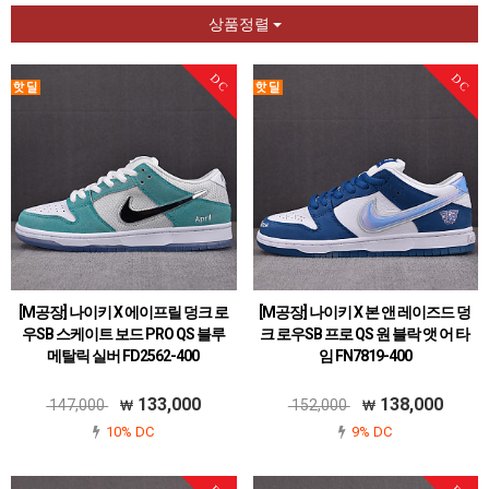
상품정렬
DC
DC
[M공장] 나이키 X 에이프릴 덩크 로
[M공장] 나이키 X 본 앤 레이즈드 덩
우SB 스케이트 보드 PRO QS 블루
크 로우SB 프로 QS 원 블락 앳 어 타
메탈릭 실버 FD2562-400
임 FN7819-400
133,000
138,000
147,000
152,000
10% DC
9% DC