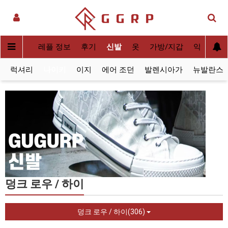
실사[QC]
레플 정보
후기
신발
옷
가방/지갑
악세사리
럭셔리
나이키
이지
에어 조던
발렌시아가
뉴발란스
덩크 로우 / 하이
덩크 로우 / 하이(306)