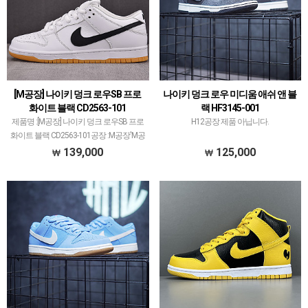
[M공장] 나이키 덩크 로우SB 프로
나이키 덩크 로우 미디움 애쉬 앤 블
화이트 블랙 CD2563-101
랙 HF3145-001
제품명 :[M공장] 나이키 덩크 로우SB 프로
H12공장 제품 아닙니다.
화이트 블랙 CD2563-101공장 :M공장'M공
장'은 나이키 덩크 로우 35주년 기념으로
139,000
125,000
시작해서많은 모델 생산했습니다.덩크 로
우 모델이 메인이지만지금 25년도 시점
으…