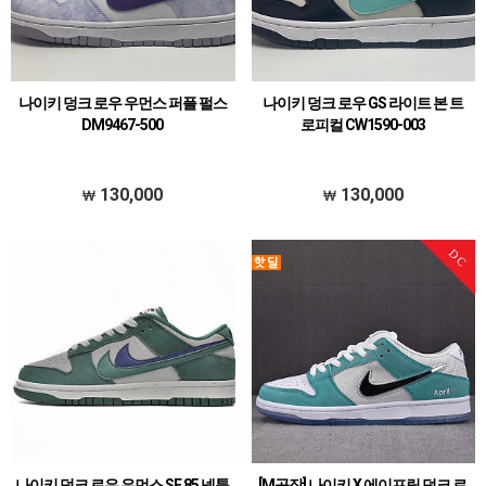
나이키 덩크 로우 우먼스 퍼플 펄스
나이키 덩크 로우 GS 라이트 본 트
DM9467-500
로피컬 CW1590-003
130,000
130,000
DC
나이키 덩크 로우 우먼스 SE 85 넵튠
[M공장] 나이키 X 에이프릴 덩크 로