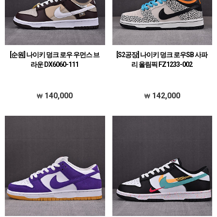
[순원] 나이키 덩크 로우 우먼스 브
[S2공장] 나이키 덩크 로우SB 사파
라운 DX6060-111
리 올림픽 FZ1233-002
140,000
142,000