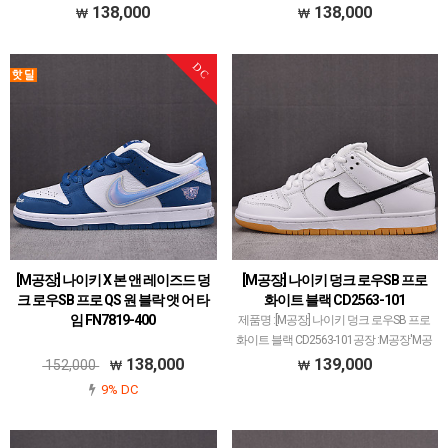
로우SB 프로 블랙 앤 화이트 FD2629-100
리고메 유토 PRO 아스파라거스 HF8022-
138,000
138,000
공장 :M공장'M공장'은 나이키 덩크 로우
300공장 :M공장'M공장'은 나이키 덩크 로
35주년 기념으로 시작해서많은 모델 생산
우 35주년 기념으로 시작해서많은 모델
DC
했습니다.덩크 로우 모델이 메인이지만
생산했습니다.덩크 로우 모델이 메인이지
지…
만…
[M공장] 나이키 X 본 앤 레이즈드 덩
[M공장] 나이키 덩크 로우SB 프로
크 로우SB 프로 QS 원 블락 앳 어 타
화이트 블랙 CD2563-101
임 FN7819-400
제품명 :[M공장] 나이키 덩크 로우SB 프로
화이트 블랙 CD2563-101공장 :M공장'M공
장'은 나이키 덩크 로우 35주년 기념으로
138,000
139,000
152,000
시작해서많은 모델 생산했습니다.덩크 로
9% DC
우 모델이 메인이지만지금 25년도 시점
으…