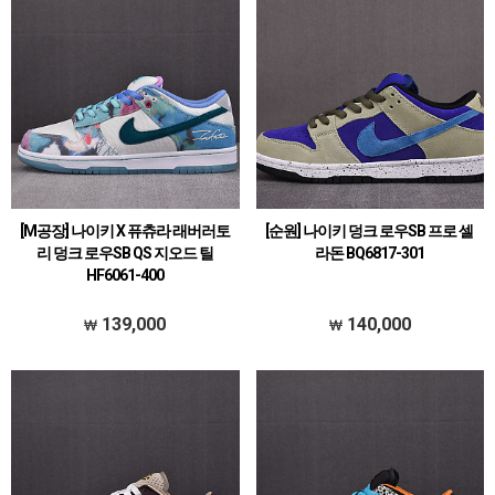
[M공장] 나이키 X 퓨츄라 래버러토
[순원] 나이키 덩크 로우SB 프로 셀
리 덩크 로우SB QS 지오드 틸
라돈 BQ6817-301
HF6061-400
139,000
140,000