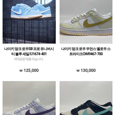
나이키 덩크 로우SB 프로 유니버시
나이키 덩크 로우 우먼스 옐로우 스
티 블루 세일 FJ1674-401
트라이크 DM9467-700
H12공장 제품 아닙니다.
125,000
130,000