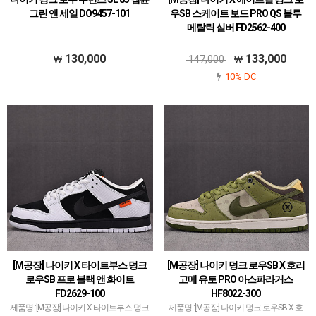
그린 앤 세일 DO9457-101
우SB 스케이트 보드 PRO QS 블루
메탈릭 실버 FD2562-400
130,000
133,000
147,000
10% DC
[M공장] 나이키 X 타이트부스 덩크
[M공장] 나이키 덩크 로우SB X 호리
로우SB 프로 블랙 앤 화이트
고메 유토 PRO 아스파라거스
FD2629-100
HF8022-300
제품명 :[M공장] 나이키 X 타이트부스 덩크
제품명 :[M공장] 나이키 덩크 로우SB X 호