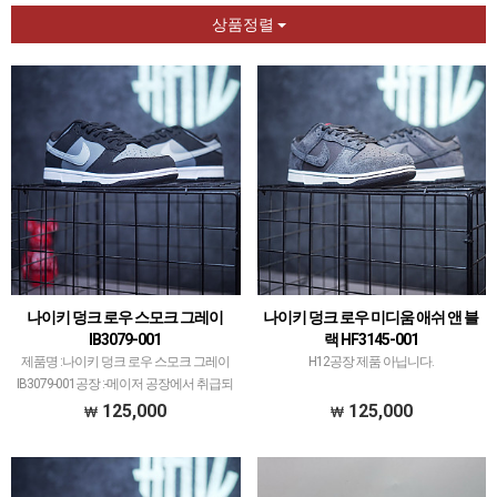
상품정렬
나이키 덩크 로우 스모크 그레이
나이키 덩크 로우 미디움 애쉬 앤 블
IB3079-001
랙 HF3145-001
제품명 :나이키 덩크 로우 스모크 그레이
H12공장 제품 아닙니다.
IB3079-001공장 :-메이저 공장에서 취급되
지 않는 개체 좋은 제품만 선별했습니다.
125,000
125,000
제품 퀄리티는 1~2티어급으로 분류되며
일부 모델은 메이저 공장보다 더 좋은 개
체 출고…