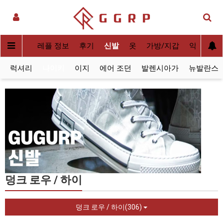
실사[QC]
레플 정보
후기
신발
옷
가방/지갑
악세사리
럭셔리
나이키
이지
에어 조던
발렌시아가
뉴발란스
덩크 로우 / 하이
덩크 로우 / 하이(306)