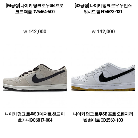
[M공장] 나이키 덩크 로우SB 프로
[S2공장] 나이키 덩크 로우 우먼스
코트 퍼플 DV5464-500
워시드 틸 FD4623-131
142,000
142,000
나이키 덩크 로우SB 데저트 샌드 마
나이키 덩크 로우SB 프로 오렌지 라
호가니 BQ6817-004
벨 화이트 CD2563-100